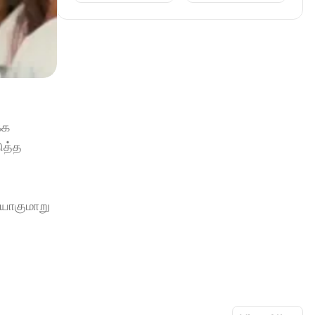
க 
த்த 
யாகுமாறு 