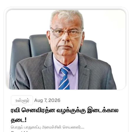
 உள்ளூர்
Aug 7, 2026
ரவி செனவிரத்ன வழக்குக்கு இடைக்கால 
தடை!
பொதுப் பாதுகாப்பு அமைச்சின் செயலாளர்....