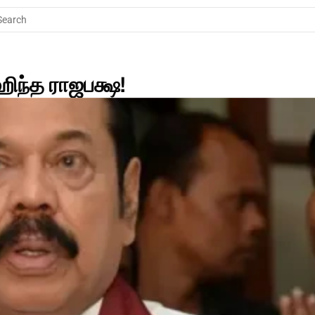
Search
ந்த ராஜபக்ஷ!