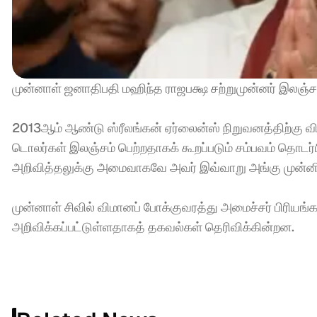
முன்னாள் ஜனாதிபதி மஹிந்த ராஜபக்ஷ சற்றுமுன்னர் இலஞ்
2013ஆம் ஆண்டு ஸ்ரீலங்கன் ஏர்லைன்ஸ் நிறுவனத்திற்கு 
டொலர்கள் இலஞ்சம் பெற்றதாகக் கூறப்படும் சம்பவம் தொடர
அறிவித்தலுக்கு அமைவாகவே அவர் இவ்வாறு அங்கு முன்னி
முன்னாள் சிவில் விமானப் போக்குவரத்து அமைச்சர் பிரி
அறிவிக்கப்பட்டுள்ளதாகத் தகவல்கள் தெரிவிக்கின்றன.