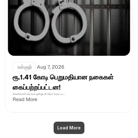
 உள்ளூர்
Aug 7, 2026
ரூ.1.41 கோடி பெறுமதியான நகைகள் 
கைப்பற்றப்பட்டன!
கொள்ளைச் சம்பவம் ஒன்றுடன் தொடர்புடைய....
Read More
Load More