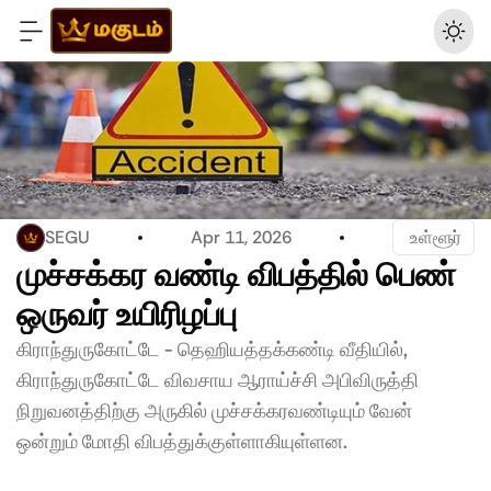
SEGU
Apr 11, 2026
 உள்ளூர்
முச்சக்கர வண்டி விபத்தில் பெண் 
ஒருவர் உயிரிழப்பு 
கிராந்துருகோட்டே - தெஹியத்தக்கண்டி வீதியில், 
கிராந்துருகோட்டே விவசாய ஆராய்ச்சி அபிவிருத்தி 
நிறுவனத்திற்கு அருகில் முச்சக்கரவண்டியும் வேன் 
ஒன்றும் மோதி விபத்துக்குள்ளாகியுள்ளன. 