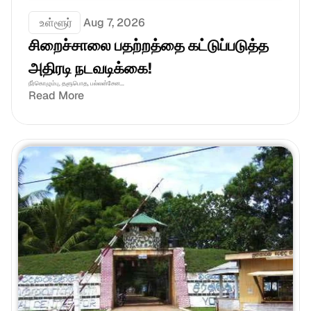
 உள்ளூர்
Aug 7, 2026
சிறைச்சாலை பதற்றத்தை கட்டுப்படுத்த 
அதிரடி நடவடிக்கை!
நீர்கொழும்பு, தளுபொத, பல்லன்சேன...
Read More