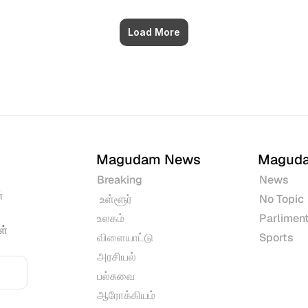
Load More
Magudam News
Magud
Breaking
News
 
 உள்ளூர்
No Topic
உலகம்
Parliment
் 
விளையாட்டு
Sports
அரசியல்
பல்சுவை
ஆரோக்கியம்