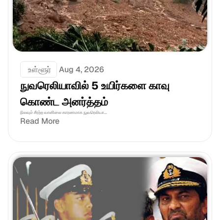
 உள்ளூர்
Aug 4, 2026
நுவரெலியாவில் 5 உயிர்களை காவு 
கொண்ட அனர்த்தம்
நிலவும் சீரற்ற வானிலை காரணமாக நுவரெலியா...
Read More