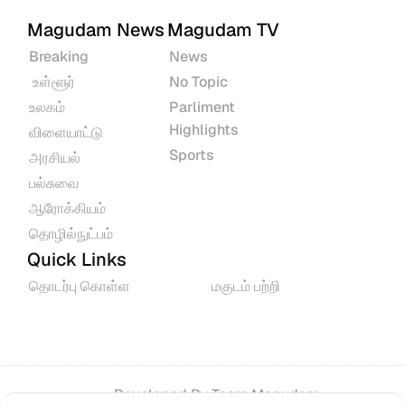
Magudam News
Magudam TV
Breaking
News
 உள்ளூர்
No Topic
உலகம்
Parliment 
Highlights
விளையாட்டு
Sports
அரசியல்
பல்சுவை
ஆரோக்கியம்
தொழில்நுட்பம்
Quick Links
தொடர்பு கொள்ள
மகுடம் பற்றி
Developed By 
Team Magudam