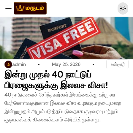
admin
May 25, 2026
 உள்ளூர்
இன்று முதல் 40 நாட்டுப் 
பிரஜைகளுக்கு இலவச விசா!
40 நாடுகளைச் சேர்ந்தவர்கள் இலங்கைக்கு சுற்றுலா 
மேற்கொள்வதற்கான இலவச வீசா வழங்கும் நடைமுறை 
இன்றுமுதல் அமுல்படுத்தப்படுவதாக குடிவரவு மற்றும் 
குடியகல்வுத் திணைக்களம் அறிவித்துள்ளது.