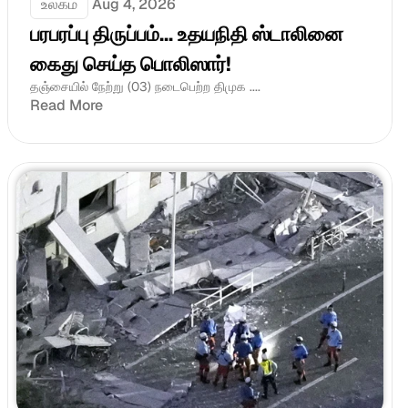
உலகம்
Aug 4, 2026
பரபரப்பு திருப்பம்... உதயநிதி ஸ்டாலினை 
கைது செய்த பொலிஸார்!
தஞ்சையில் நேற்று (03) நடைபெற்ற திமுக ....
Read More