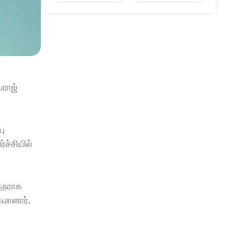
ராஜ் 
ு 
்சியில் 
ுநராக 
மானார். 