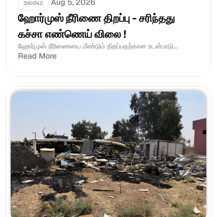
உலகம்
Aug 5, 2026
ஹோர்முஸ் நீரிணை திறப்பு - சரிந்தது 
கச்சா எண்ணெய் விலை !
ஹோர்முஸ் நீரிணையை மீண்டும் திறப்பதற்கான உடன்பாடு...
Read More