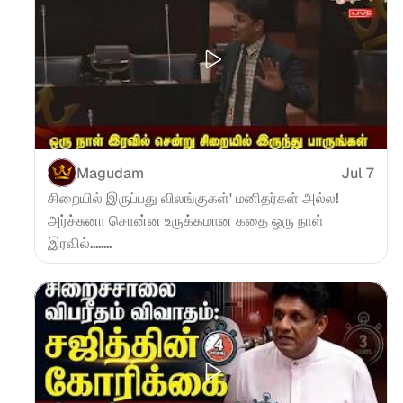
Magudam
Jul 7
சிறையில் இருப்பது விலங்குகள்' மனிதர்கள் அல்ல! 
அர்ச்சுனா சொன்ன உருக்கமான கதை ஒரு நாள் 
இரவில்........