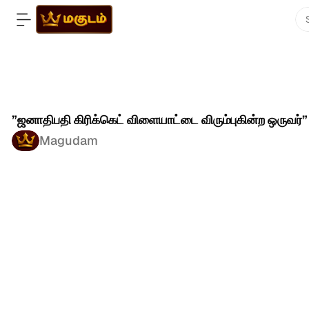
”ஜனாதிபதி கிரிக்கெட் விளையாட்டை விரும்புகின்ற ஒருவர்”
Magudam