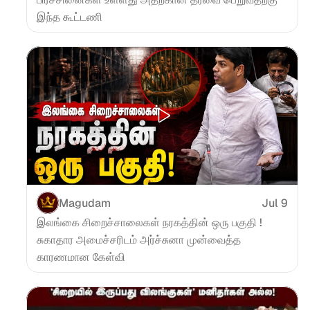
இந்த கூட்டணி
Magudam
Jul 9
இலங்கை சிறைச்சாலைகள் நரகத்தின் ஒரு பகுதி ! 
சுகாதார அமைச்சரிடம் அர்ச்சுனா முன்வைத்த 
காரணமான கேள்வி