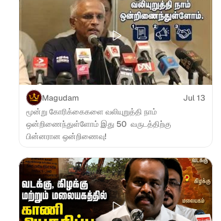
Magudam
Jul 13
மூன்று கோரிக்கைகளை வலியுறுத்தி நாம் 
ஒன்றிணைந்துள்ளோம் இது 50  வருடத்திற்கு 
பின்னரான ஒன்றிணைவு!