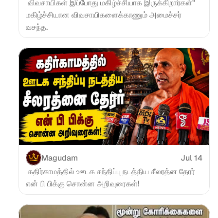
 விவசாயிகள் இப்போது மகிழ்ச்சியாக இருக்கிறார்கள்" 
மகிழ்ச்சியான விவசாயிகளைக்காணும் அமைச்சர் 
வசந்த.
Magudam
Jul 14
 கதிர்காமத்தில் ஊடக சந்திப்பு நடத்திய சீலரத்ன தேரர் 
என் பி பிக்கு சொன்ன அறிவுரைகள்!