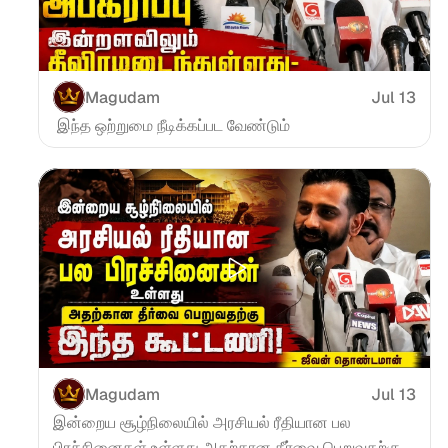
Magudam
Jul 13
 இந்த ஒற்றுமை நீடிக்கப்பட வேண்டும்
Magudam
Jul 13
இன்றைய சூழ்நிலையில் அரசியல் ரீதியான பல 
பிரச்சினைகள் உள்ளது அதற்கான தீர்வை பெறுவதற்கு 