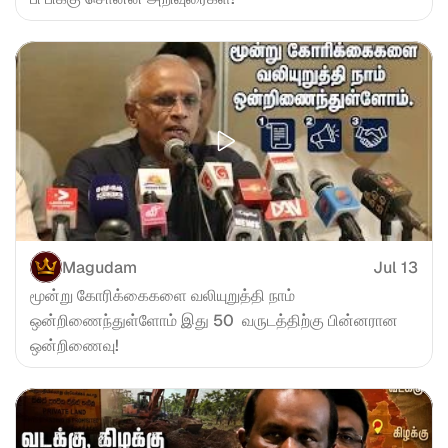
Magudam
Jul 13
மூன்று கோரிக்கைகளை வலியுறுத்தி நாம் 
ஒன்றிணைந்துள்ளோம் இது 50  வருடத்திற்கு பின்னரான 
ஒன்றிணைவு!