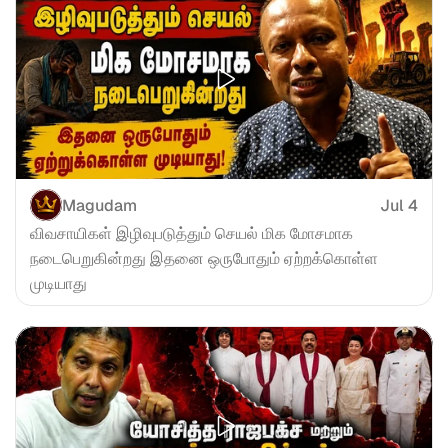
Magudam
Jul 4
விவசாயிகள் இழிவுபடுத்தும் செயல் மிக மோசமாக 
நடைபெறுகின்றது இதனை ஒருபோதும் ஏற்றக்கொள்ள 
முடியாது