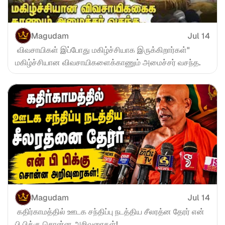
Magudam
Jul 14
 விவசாயிகள் இப்போது மகிழ்ச்சியாக இருக்கிறார்கள்" 
மகிழ்ச்சியான விவசாயிகளைக்காணும் அமைச்சர் வசந்த.
Magudam
Jul 14
 கதிர்காமத்தில் ஊடக சந்திப்பு நடத்திய சீலரத்ன தேரர் என் 
பி பிக்கு சொன்ன அறிவுரைகள்!