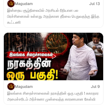
Magudam
Jul 13
இன்றைய சூழ்நிலையில் அரசியல் ரீதியான பல 
பிரச்சினைகள் உள்ளது அதற்கான தீர்வை பெறுவதற்கு இந்த 
கூட்டணி
Magudam
Jul 9
இலங்கை சிறைச்சாலைகள் நரகத்தின் ஒரு பகுதி ! சுகாதார 
அமைச்சரிடம் அர்ச்சுனா முன்வைத்த காரணமான கேள்வி