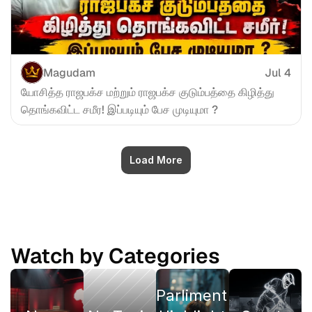
Magudam
Jul 4
யோசித்த ராஜபக்ச மற்றும் ராஜபக்ச குடும்பத்தை கிழித்து 
தொங்கவிட்ட சமீர! இப்படியும் பேச முடியுமா ?
Load More
Watch by Categories
Parliment 