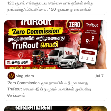
120 ரூபாய் எங்களுடைய நெல்லை வாங்குங்கள் என்று 
நாங்கள்குறிப்பிடவில்லை . 150 ரூபாயக்கு எங்களிடம்
Magudam
Jul 7
'Zero Commission' முறைமையில் அறிமுகமானது 
TruRout செயலி-இன்று முதல் பயணிகள் முன்பதிவு 
செய்யலாம்