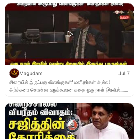
Magudam
Jul 7
சிறையில் இருப்பது விலங்குகள்' மனிதர்கள் அல்ல! 
அர்ச்சுனா சொன்ன உருக்கமான கதை ஒரு நாள் இரவில்........