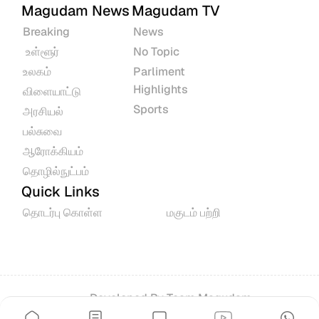
Magudam News
Magudam TV
Breaking
News
 உள்ளூர்
No Topic
உலகம்
Parliment 
Highlights
விளையாட்டு
Sports
அரசியல்
பல்சுவை
ஆரோக்கியம்
தொழில்நுட்பம்
Quick Links
தொடர்பு கொள்ள
மகுடம் பற்றி
Developed By 
Team Magudam
© 2026 All rights reserved.