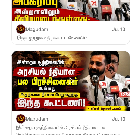
Magudam
Jul 13
 இந்த ஒற்றுமை நீடிக்கப்பட வேண்டும்
Magudam
Jul 13
இன்றைய சூழ்நிலையில் அரசியல் ரீதியான பல 
பிரச்சினைகள் உள்ளது அதற்கான தீர்வை பெறுவதற்கு 