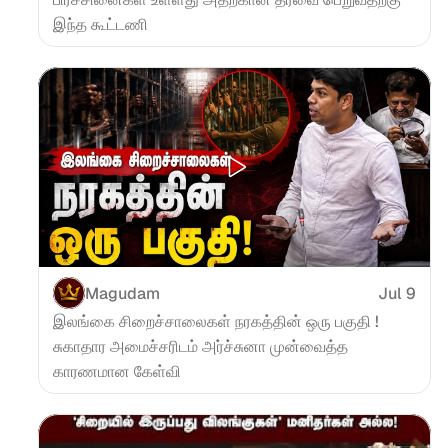
இந்த கூட்டணி
Magudam
Jul 9
இலங்கை சிறைச்சாலைகள் நரகத்தின் ஒரு பகுதி ! 
சுகாதார அமைச்சரிடம் அர்ச்சுனா முன்வைத்த 
காரணமான கேள்வி