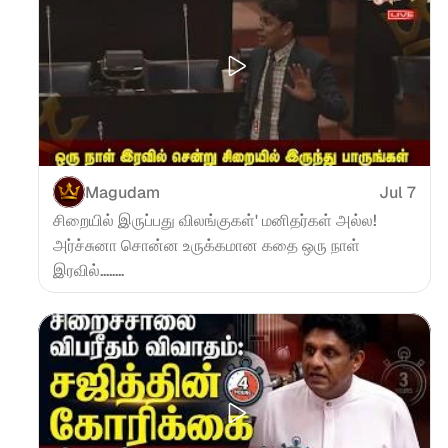
Magudam
Jul 7
சிறையில் இருப்பது விலங்குகள்' மனிதர்கள் அல்ல! 
அர்ச்சுனா சொன்ன உருக்கமான கதை ஒரு நாள் 
இரவில்........