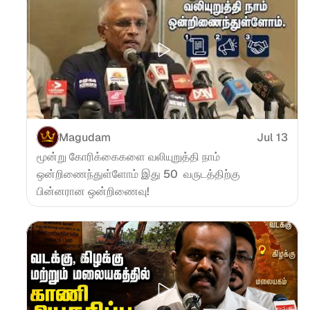
Magudam
Jul 13
மூன்று கோரிக்கைகளை வலியுறுத்தி நாம் 
ஒன்றிணைந்துள்ளோம் இது 50  வருடத்திற்கு 
பின்னரான ஒன்றிணைவு!