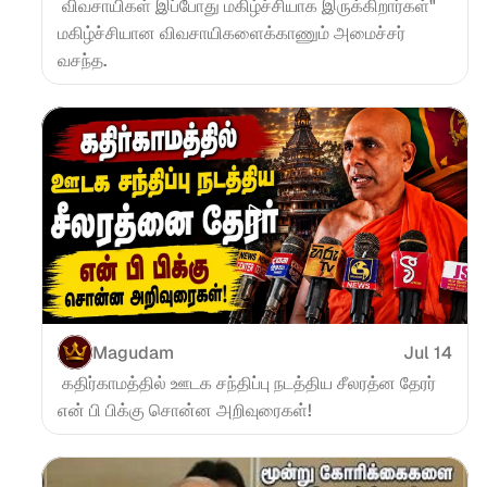
 விவசாயிகள் இப்போது மகிழ்ச்சியாக இருக்கிறார்கள்" 
மகிழ்ச்சியான விவசாயிகளைக்காணும் அமைச்சர் 
வசந்த.
Magudam
Jul 14
 கதிர்காமத்தில் ஊடக சந்திப்பு நடத்திய சீலரத்ன தேரர் 
என் பி பிக்கு சொன்ன அறிவுரைகள்!