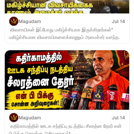
Magudam
Jul 14
 விவசாயிகள் இப்போது மகிழ்ச்சியாக இருக்கிறார்கள்" 
மகிழ்ச்சியான விவசாயிகளைக்காணும் அமைச்சர் வசந்த.
Magudam
Jul 14
 கதிர்காமத்தில் ஊடக சந்திப்பு நடத்திய சீலரத்ன தேரர் என் 
பி பிக்கு சொன்ன அறிவுரைகள்!