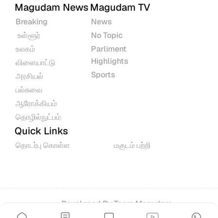
Magudam News
Magudam TV
Breaking
News
 உள்ளூர்
No Topic
உலகம்
Parliment 
Highlights
விளையாட்டு
Sports
அரசியல்
பல்சுவை
ஆரோக்கியம்
தொழில்நுட்பம்
Quick Links
தொடர்பு கொள்ள
மகுடம் பற்றி
Developed By 
Team Magudam
© 2026 All rights reserved.