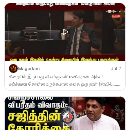
Magudam
Jul 7
சிறையில் இருப்பது விலங்குகள்' மனிதர்கள் அல்ல! 
அர்ச்சுனா சொன்ன உருக்கமான கதை ஒரு நாள் இரவில்........