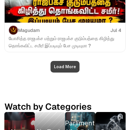
Magudam
Jul 4
யோசித்த ராஜபக்ச மற்றும் ராஜபக்ச குடும்பத்தை கிழித்து 
தொங்கவிட்ட சமீர! இப்படியும் பேச முடியுமா ?
Load More
Watch by Categories
Parliment 