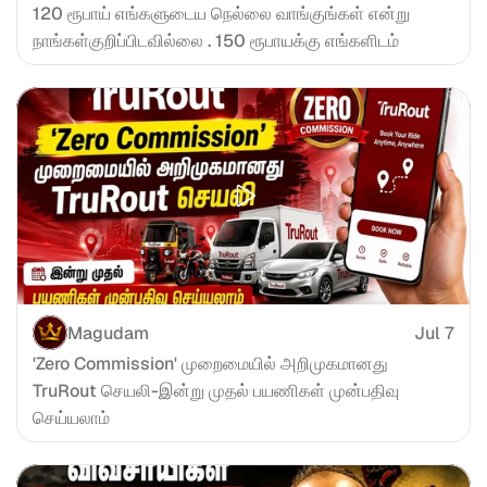
120 ரூபாய் எங்களுடைய நெல்லை வாங்குங்கள் என்று 
நாங்கள்குறிப்பிடவில்லை . 150 ரூபாயக்கு எங்களிடம்
Magudam
Jul 7
'Zero Commission' முறைமையில் அறிமுகமானது 
TruRout செயலி-இன்று முதல் பயணிகள் முன்பதிவு 
செய்யலாம்