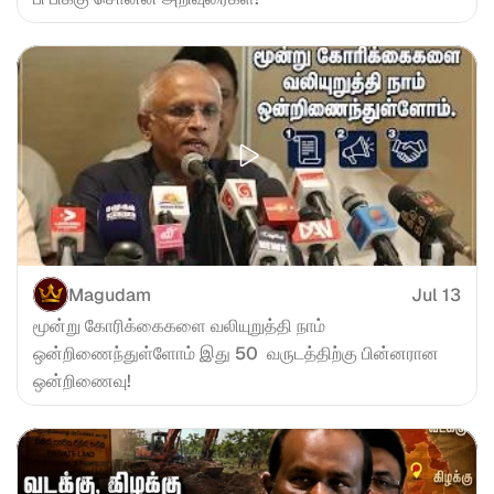
Magudam
Jul 13
மூன்று கோரிக்கைகளை வலியுறுத்தி நாம் 
ஒன்றிணைந்துள்ளோம் இது 50  வருடத்திற்கு பின்னரான 
ஒன்றிணைவு!