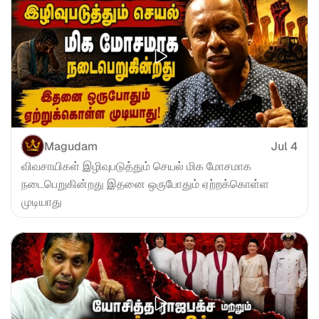
Magudam
Jul 4
விவசாயிகள் இழிவுபடுத்தும் செயல் மிக மோசமாக 
நடைபெறுகின்றது இதனை ஒருபோதும் ஏற்றக்கொள்ள 
முடியாது