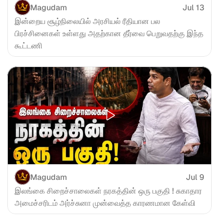
Magudam
Jul 13
இன்றைய சூழ்நிலையில் அரசியல் ரீதியான பல 
பிரச்சினைகள் உள்ளது அதற்கான தீர்வை பெறுவதற்கு இந்த 
கூட்டணி
Magudam
Jul 9
இலங்கை சிறைச்சாலைகள் நரகத்தின் ஒரு பகுதி ! சுகாதார 
அமைச்சரிடம் அர்ச்சுனா முன்வைத்த காரணமான கேள்வி