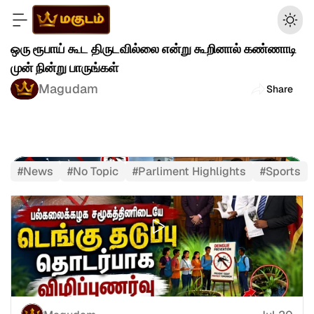
ஒரு ரூபாய் கூட திருடவில்லை என்று கூறினால் கண்ணாடி 
முன் நின்று பாருங்கள்
Magudam
Share
#
News
#
No Topic
#
Parliment Highlights
#
Sports