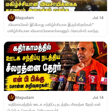
Magudam
Jul 14
 விவசாயிகள் இப்போது மகிழ்ச்சியாக இருக்கிறார்கள்" 
மகிழ்ச்சியான விவசாயிகளைக்காணும் அமைச்சர் வசந்த.
Magudam
Jul 14
 கதிர்காமத்தில் ஊடக சந்திப்பு நடத்திய சீலரத்ன தேரர் என் 
பி பிக்கு சொன்ன அறிவுரைகள்!