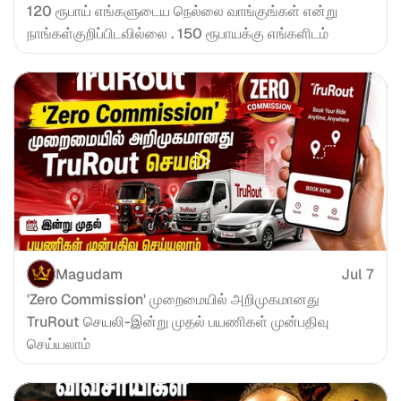
120 ரூபாய் எங்களுடைய நெல்லை வாங்குங்கள் என்று 
நாங்கள்குறிப்பிடவில்லை . 150 ரூபாயக்கு எங்களிடம்
Magudam
Jul 7
'Zero Commission' முறைமையில் அறிமுகமானது 
TruRout செயலி-இன்று முதல் பயணிகள் முன்பதிவு 
செய்யலாம்