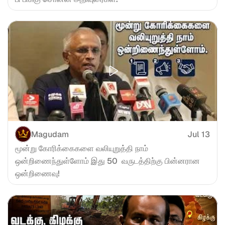
Magudam
Jul 13
மூன்று கோரிக்கைகளை வலியுறுத்தி நாம் 
ஒன்றிணைந்துள்ளோம் இது 50  வருடத்திற்கு பின்னரான 
ஒன்றிணைவு!