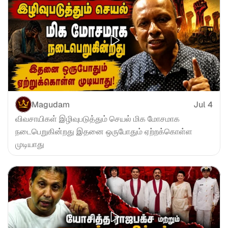
Magudam
Jul 4
விவசாயிகள் இழிவுபடுத்தும் செயல் மிக மோசமாக 
நடைபெறுகின்றது இதனை ஒருபோதும் ஏற்றக்கொள்ள 
முடியாது