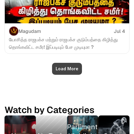
Magudam
Jul 4
யோசித்த ராஜபக்ச மற்றும் ராஜபக்ச குடும்பத்தை கிழித்து 
தொங்கவிட்ட சமீர! இப்படியும் பேச முடியுமா ?
Load More
Watch by Categories
Parliment 