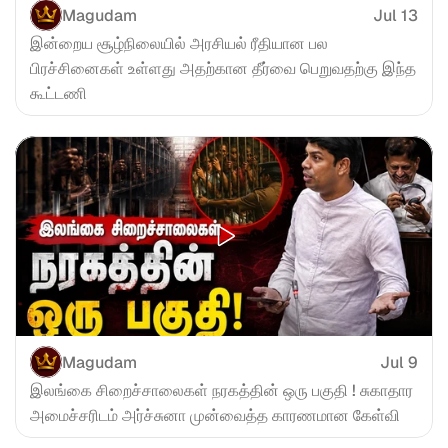
Magudam
Jul 13
இன்றைய சூழ்நிலையில் அரசியல் ரீதியான பல 
பிரச்சினைகள் உள்ளது அதற்கான தீர்வை பெறுவதற்கு இந்த 
கூட்டணி
Magudam
Jul 9
இலங்கை சிறைச்சாலைகள் நரகத்தின் ஒரு பகுதி ! சுகாதார 
அமைச்சரிடம் அர்ச்சுனா முன்வைத்த காரணமான கேள்வி