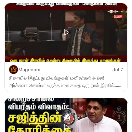
Magudam
Jul 7
சிறையில் இருப்பது விலங்குகள்' மனிதர்கள் அல்ல! 
அர்ச்சுனா சொன்ன உருக்கமான கதை ஒரு நாள் இரவில்........