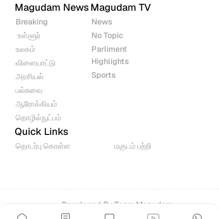
Magudam News
Magudam TV
Breaking
News
 உள்ளூர்
No Topic
உலகம்
Parliment 
Highlights
விளையாட்டு
Sports
அரசியல்
பல்சுவை
ஆரோக்கியம்
தொழில்நுட்பம்
Quick Links
தொடர்பு கொள்ள
மகுடம் பற்றி
Developed By 
Team Magudam
© 2026 All rights reserved.