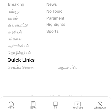
Breaking
News
 உள்ளூர்
No Topic
உலகம்
Parliment 
Highlights
விளையாட்டு
Sports
அரசியல்
பல்சுவை
ஆரோக்கியம்
தொழில்நுட்பம்
Quick Links
தொடர்பு கொள்ள
மகுடம் பற்றி
Developed By 
Team Magudam
© 2026 All rights reserved.
Home
News
TV
YouTube
WhatsApp