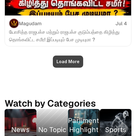
Magudam
Jul 4
யோசித்த ராஜபக்ச மற்றும் ராஜபக்ச குடும்பத்தை கிழித்து 
தொங்கவிட்ட சமீர! இப்படியும் பேச முடியுமா ?
Load More
Watch by Categories
Parliment 
News
No Topic
Highlight
Sports