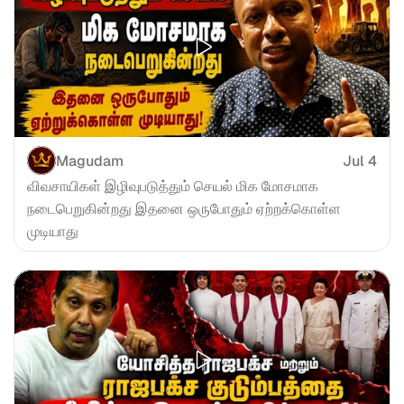
Magudam
Jul 4
விவசாயிகள் இழிவுபடுத்தும் செயல் மிக மோசமாக 
நடைபெறுகின்றது இதனை ஒருபோதும் ஏற்றக்கொள்ள 
முடியாது