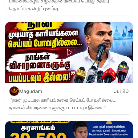
பல்கலைக்கழக சமூகத்தினரிடையே டெங்கு தடுப்பு 
தொடர்பாக விழிப்புணர்வு
Magudam
Jul 20
 "நான் முடியாத காரியங்களை செய்யப் போவதில்லை... 
நாங்கள் விசாரணைகளுக்கு பயப்படவும் இல்லை!"