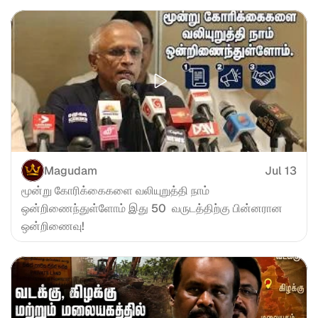
Magudam
Jul 13
மூன்று கோரிக்கைகளை வலியுறுத்தி நாம் 
ஒன்றிணைந்துள்ளோம் இது 50  வருடத்திற்கு பின்னரான 
ஒன்றிணைவு!