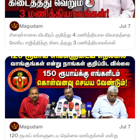
Magudam
Jul 7
சிறைச்சாலை விபரீதம் குறித்து 4 மணித்தியால விவாதத்தை 
கோரிய சஜித்திற்கு கிடைத்தது 3 மணித்தியாலங்கள்
Magudam
Jul 7
120 ரூபாய் எங்களுடைய நெல்லை வாங்குங்கள் என்று 