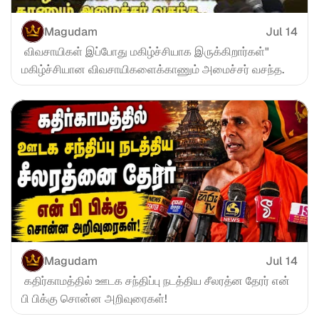
Magudam
Jul 14
 விவசாயிகள் இப்போது மகிழ்ச்சியாக இருக்கிறார்கள்" 
மகிழ்ச்சியான விவசாயிகளைக்காணும் அமைச்சர் வசந்த.
Magudam
Jul 14
 கதிர்காமத்தில் ஊடக சந்திப்பு நடத்திய சீலரத்ன தேரர் என் 
பி பிக்கு சொன்ன அறிவுரைகள்!