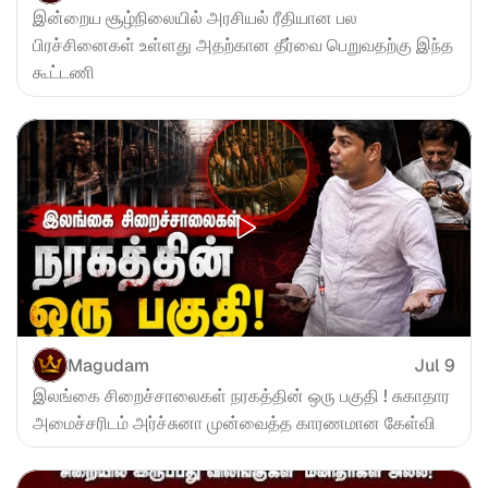
இன்றைய சூழ்நிலையில் அரசியல் ரீதியான பல 
பிரச்சினைகள் உள்ளது அதற்கான தீர்வை பெறுவதற்கு இந்த 
கூட்டணி
Magudam
Jul 9
இலங்கை சிறைச்சாலைகள் நரகத்தின் ஒரு பகுதி ! சுகாதார 
அமைச்சரிடம் அர்ச்சுனா முன்வைத்த காரணமான கேள்வி