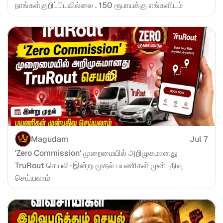
நாங்கள்குறிப்பிடவில்லை . 150 ரூபாயக்கு எங்களிடம்
Magudam
Jul 7
'Zero Commission' முறைமையில் அறிமுகமானது 
TruRout செயலி-இன்று முதல் பயணிகள் முன்பதிவு 
செய்யலாம்