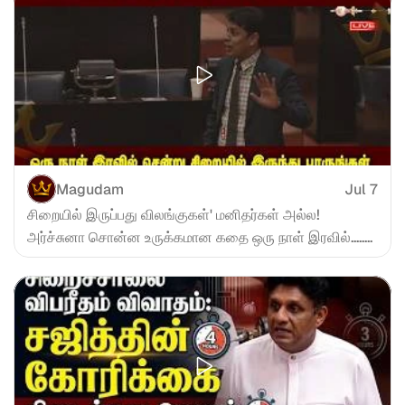
Magudam
Jul 7
சிறையில் இருப்பது விலங்குகள்' மனிதர்கள் அல்ல! 
அர்ச்சுனா சொன்ன உருக்கமான கதை ஒரு நாள் இரவில்........