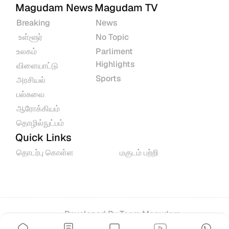
Magudam News
Magudam TV
Breaking
News
 உள்ளூர்
No Topic
உலகம்
Parliment 
Highlights
விளையாட்டு
Sports
அரசியல்
பல்சுவை
ஆரோக்கியம்
தொழில்நுட்பம்
Quick Links
தொடர்பு கொள்ள
மகுடம் பற்றி
Developed By 
Team Magudam
© 2026 All rights reserved.