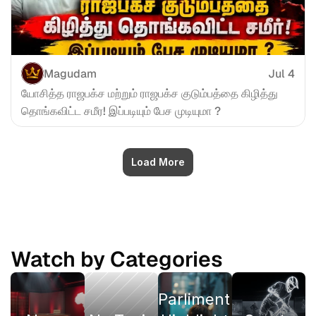
Magudam
Jul 4
யோசித்த ராஜபக்ச மற்றும் ராஜபக்ச குடும்பத்தை கிழித்து 
தொங்கவிட்ட சமீர! இப்படியும் பேச முடியுமா ?
Load More
Watch by Categories
Parliment 