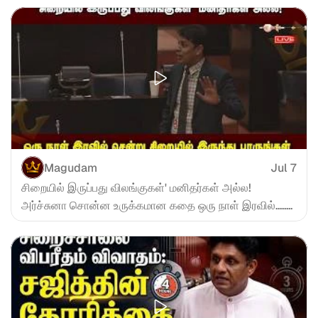
Magudam
Jul 7
சிறையில் இருப்பது விலங்குகள்' மனிதர்கள் அல்ல! 
அர்ச்சுனா சொன்ன உருக்கமான கதை ஒரு நாள் இரவில்........