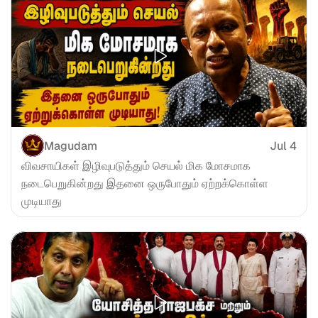
Magudam
Jul 4
விவசாயிகள் இழிவுபடுத்தும் செயல் மிக மோசமாக 
நடைபெறுகின்றது இதனை ஒருபோதும் ஏற்றக்கொள்ள 
முடியாது