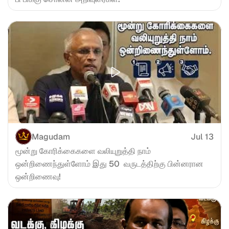
Magudam
Jul 13
மூன்று கோரிக்கைகளை வலியுறுத்தி நாம் 
ஒன்றிணைந்துள்ளோம் இது 50  வருடத்திற்கு பின்னரான 
ஒன்றிணைவு!