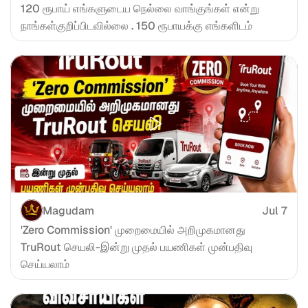
120 ரூபாய் எங்களுடைய நெல்லை வாங்குங்கள் என்று 
நாங்கள்குறிப்பிடவில்லை . 150 ரூபாயக்கு எங்களிடம்
Magudam
Jul 7
'Zero Commission' முறைமையில் அறிமுகமானது 
TruRout செயலி-இன்று முதல் பயணிகள் முன்பதிவு 
செய்யலாம்