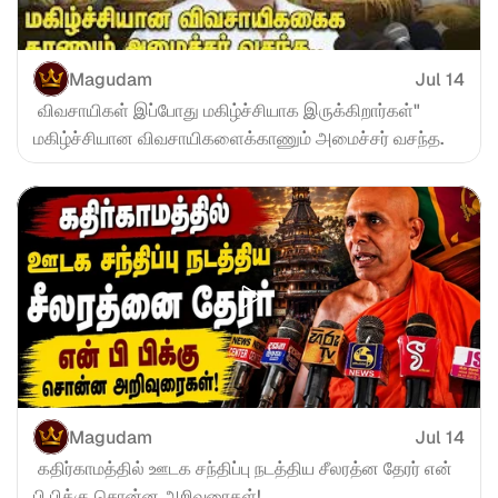
Magudam
Jul 14
 விவசாயிகள் இப்போது மகிழ்ச்சியாக இருக்கிறார்கள்" 
மகிழ்ச்சியான விவசாயிகளைக்காணும் அமைச்சர் வசந்த.
Magudam
Jul 14
 கதிர்காமத்தில் ஊடக சந்திப்பு நடத்திய சீலரத்ன தேரர் என் 
பி பிக்கு சொன்ன அறிவுரைகள்!