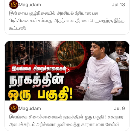
Magudam
Jul 13
இன்றைய சூழ்நிலையில் அரசியல் ரீதியான பல 
பிரச்சினைகள் உள்ளது அதற்கான தீர்வை பெறுவதற்கு இந்த 
கூட்டணி
Magudam
Jul 9
இலங்கை சிறைச்சாலைகள் நரகத்தின் ஒரு பகுதி ! சுகாதார 
அமைச்சரிடம் அர்ச்சுனா முன்வைத்த காரணமான கேள்வி