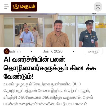
admin
Jun 7, 2026
 உள்ளூர்
AI வளர்ச்சியின் பலன் 
தொழிலாளர்களுக்கும் கிடைக்க 
வேண்டும்!
உலகம் முழுவதும் செயற்கை நுண்ணறிவு (A.I.) 
தொழில்நுட்பத்தால் வேலை இழப்புகள் ஏற்பட்டாலும், 
உற்பத்தி அதிவேகமாக அதிகரித்து வருவதால், அதன் 
பலன்கள் உழைக்கும் மக்களிடையே நியாயமாகவும் 