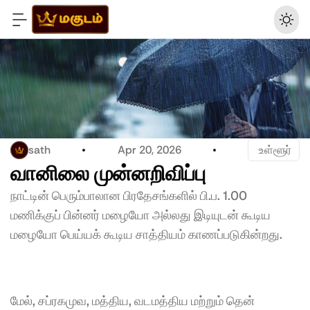
sath
Apr 20, 2026
 உள்ளூர்
வானிலை முன்னறிவிப்பு
நாட்டின் பெரும்பாலான பிரதேசங்களில் பி.ப. 1.00 
மணிக்குப் பின்னர் மழையோ அல்லது இடியுடன் கூடிய 
மழையோ பெய்யக் கூடிய சாத்தியம் காணப்படுகின்றது.
மேல், சப்ரகமுவ, மத்திய, வடமத்திய மற்றும் தென் 