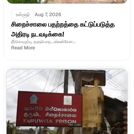
 உள்ளூர்
Aug 7, 2026
சிறைச்சாலை பதற்றத்தை கட்டுப்படுத்த 
அதிரடி நடவடிக்கை!
நீர்கொழும்பு, தளுபொத, பல்லன்சேன...
Read More