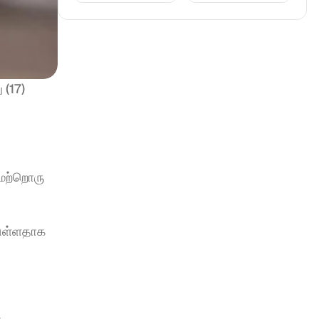
(17) 
மற்றொரு 
டுள்ளதாக 