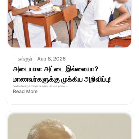
 உள்ளூர்
Aug 8, 2026
அடையாள அட்டை இல்லையா? 
மாணவர்களுக்கு முக்கிய அறிவிப்பு!
கல்விப் பொதுத் தராதர உயர்தரப் பரீட்சை ஓகஸ்ட்...
Read More