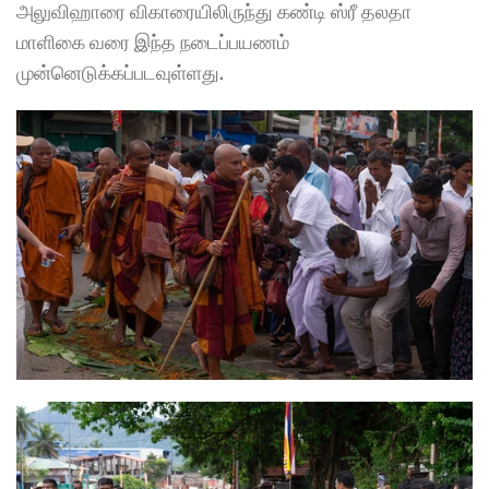
அலுவிஹாரை விகாரையிலிருந்து கண்டி ஸ்ரீ தலதா 
மாளிகை வரை இந்த நடைப்பயணம் 
முன்னெடுக்கப்படவுள்ளது.