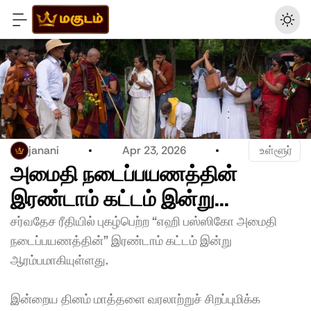
janani
Apr 23, 2026
 உள்ளூர்
அமைதி நடைப்பயணத்தின் 
இரண்டாம் கட்டம் இன்று...  
சர்வதேச ரீதியில் புகழ்பெற்ற “எஹி பஸ்ஸிகோ அமைதி 
நடைப்பயணத்தின்” இரண்டாம் கட்டம் இன்று 
ஆரம்பமாகியுள்ளது.
இன்றைய தினம் மாத்தளை வரலாற்றுச் சிறப்புமிக்க 