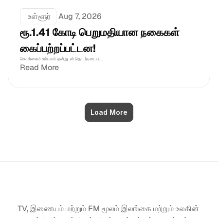
 உள்ளூர்
Aug 7, 2026
ரூ.1.41 கோடி பெறுமதியான நகைகள் 
கைப்பற்றப்பட்டன!
கொள்ளைச் சம்பவம் ஒன்றுடன் தொடர்புடைய....
Read More
Load More
TV, இணையம் மற்றும் FM மூலம் இலங்கை மற்றும் உலகின் 