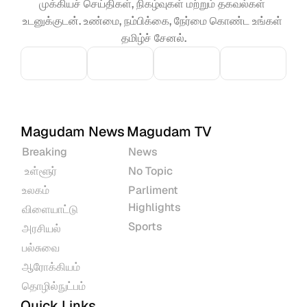
முக்கியச் செய்திகள், நிகழ்வுகள் மற்றும் தகவல்கள் 
உடனுக்குடன். உண்மை, நம்பிக்கை, நேர்மை கொண்ட உங்கள் 
தமிழ்ச் சேனல்.
Magudam News
Magudam TV
Breaking
News
 உள்ளூர்
No Topic
உலகம்
Parliment 
Highlights
விளையாட்டு
Sports
அரசியல்
பல்சுவை
ஆரோக்கியம்
தொழில்நுட்பம்
Quick Links