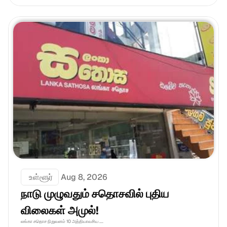
 உள்ளூர்
Aug 8, 2026
நாடு முழுவதும் சதொசவில் புதிய 
விலைகள் அமுல்!
லங்கா சதொச நிறுவனம் 10 அத்தியாவசிய ....