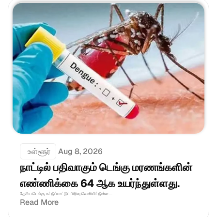
 உள்ளூர்
Aug 8, 2026
நாட்டில் பதிவாகும் டெங்கு மரணங்களின் 
எண்ணிக்கை 64 ஆக உயர்ந்துள்ளது.
தேசிய டெங்கு கட்டுப்பாட்டுப் பிரிவு வெளியிட்டுள்ள....
Read More