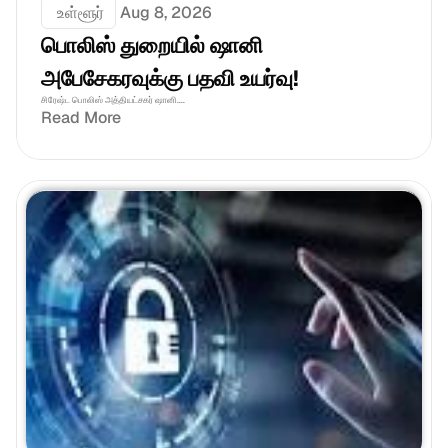
 உள்ளூர்
Aug 8, 2026
பொலிஸ் துறையில் ஷானி 
அபேசேகரவுக்கு பதவி உயர்வு!
சிரேஷ்ட பொலிஸ் அத்தியட்சகர் ஷானி....
Read More