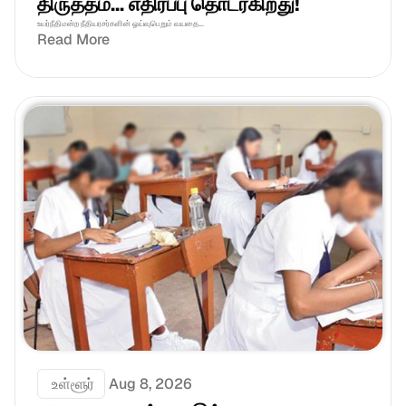
திருத்தம்... எதிர்ப்பு தொடர்கிறது!
உயர்நீதிமன்ற நீதியரசர்களின் ஓய்வுபெறும் வயதை...
Read More
 உள்ளூர்
Aug 8, 2026