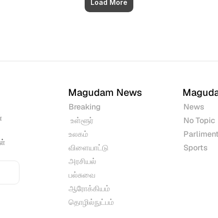
Load More
Magudam News
Magud
Breaking
News
 
 உள்ளூர்
No Topic
உலகம்
Parliment
் 
விளையாட்டு
Sports
அரசியல்
பல்சுவை
ஆரோக்கியம்
தொழில்நுட்பம்