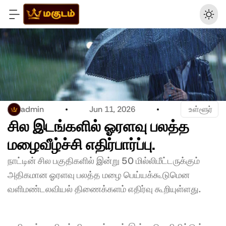
admin
Jun 11, 2026
 உள்ளூர்
சில இடங்களில் ஓரளவு பலத்த 
மழைவீழ்ச்சி எதிர்பார்ப்பு.
நாட்டின் சில பகுதிகளில் இன்று 50 மில்லிமீட்டருக்கும் 
அதிகமான ஓரளவு பலத்த மழை பெய்யக்கூடுமென 
வளிமண்டலவியல் திணைக்களம் எதிர்வு கூறியுள்ளது.