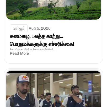
 உள்ளூர்
Aug 5, 2026
கனமழை, பலத்த காற்று... 
பொதுமக்களுக்கு எச்சரிக்கை!
மேல், சப்ரகமுவ மற்றும் வடமேல் மாகாணங்களிலும் ....
Read More