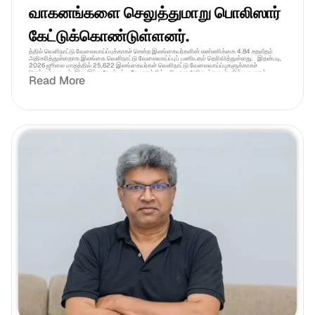
வாகனங்களை செலுத்துமாறு பொலிஸார் 
கேட்டுக்கொண்டுள்ளனர்.
த்தில் வெளிநாட்டு வேலைவாய்ப்புக்காகச் சென்ற இலங்கையர்களின் எண்ணிக்கை 4.84 சதவீதம் 
அதிகரித்துள்ளதாக இலங்கை வெளிநாட்டு வேலைவாய்ப்புப் பணியகம் தெரிவித்துள்ளது.   இதன்படி, 
2026 ஜூலை மாதத்தில் 25,622 இலங்கையர்கள் வெளிநாட்டு வேலைவாய்ப்புகளுக்காகச் 
சென்றுள்ளதுடன், இது இந்த ஆண்டில் ஒரே மாதத்தில் பதிவான அதிகபட்ச எண்ணிக்கையாகக் 
Read More
கருதப்படுகிறது. ஜூன் மாதத்தில் 24,440 பேர் வெளிநாட்டு வேலைவாய்ப்புகளுக்காகச் 
சென்றிருந்தனர்.   இஸ்ரேல், தென் கொரியா மற்றும் ஜப்பான் ஆகிய நாடுகளுடன் அரசாங்கம் எட்டியுள்ள 
புரிந்துணர்வு ஒப்பந்தங்கள் காரணமாக அந்நாடுகளில் வேலைவாய்ப்புகளைப் பெறுவதில் 
இலங்கையர்களிடையே ஆர்வம் அதிகரித்துள்ளதாகவும் பணியகம் குறிப்பிட்டுள்ளது.   இதற்கமைய, 
ஜூலை மாதத்தில் இஸ்ரேலுக்கு 2,521 பேரும், தென் கொரியாவுக்கு 1,618 பேரும், ஜப்பானுக்கு 79 
பேரும் சென்றுள்ளனர்.   அத்துடன், ஜப்பானில் உற்பத்தி, கட்டுமானம், செவிலியர் பராமரிப்பு மற்றும் 
விவசாயத் துறைகளில் வேலைவாய்ப்புகளைப் பெற்ற 14 இளைஞர், யுவதிகளுக்கு நேற்று (03) 
இலங்கை வெளிநாட்டு வேலைவாய்ப்புப் பணியகத்தில் வைத்து விமான பயணச்சீட்டுகள் வழங்கி 
வைக்கப்பட்டன.   இதேவேளை, இந்த ஆண்டின் ஜனவரி முதல் ஜூன் வரையிலான ஆறு மாத காலத்தில் 
புலம்பெயர் தொழிலாளர்களால் 4.6 பில்லியன் அமெரிக்க டொலர் வெளிநாட்டு வருவாய் நாட்டிற்கு 
அனுப்பி வைக்கப்பட்டுள்ளதாகவும் தெரிவிக்கப்படுகிறது.