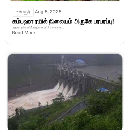
 உள்ளூர்
Aug 5, 2026
கம்பஹா ரயில் நிலையம் அருகே பரபரப்பு!
பிரதான ரயில் மார்க்கத்திலான ரயில் சேவைகள்.....
Read More