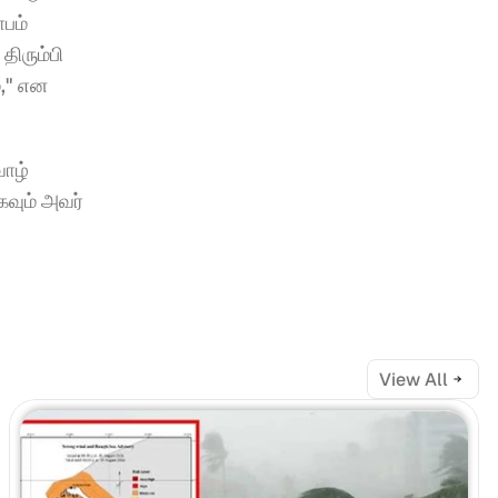
பம் 
ிரும்பி 
," என 
ாழ் 
வும் அவர் 
View All