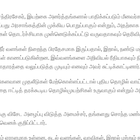
ிரசேகர், இயற்கை அனர்த்தங்களால் பாதிக்கப்படும் மீனவர்கள்
்பது அரசாங்கத்தின் முக்கிய பொறுப்பாகும் என்றும், அதற்காக 
கள் தொடர்ச்சியாக முன்னெடுக்கப்பட்டு வருவதாகவும் தெரிவித
நீர் வளங்கள் நிறைந்த பிரதேசமாக இருப்பதால், இறால், நண்டு மற்
ப்புகள் காணப்படுகின்றன. இவ்வளங்களை அறிவியல் ரீதியாகவும்
ரத்தை வலுப்படுத்த முடியும் எனவும் அவர் சுட்டிக்காட்டினார்
 அதிகளவான முதலீடுகள் மேற்கொள்ளப்பட்டால் புதிய தொழில் வாய்ப
ஈட்டித் தரக்கூடிய தொழில்முயற்சிகள் உருவாகும் என்றும் அம
ுக்கு விசேட அழைப்பு விடுத்த அமைச்சர், தங்களது சொந்த மண்
னக் குறிப்பிட்டார்.
ும் ஏராளமாக உள்ளன. கடல் வளங்கள், வாவிகள், இறால் மற்றும் ந