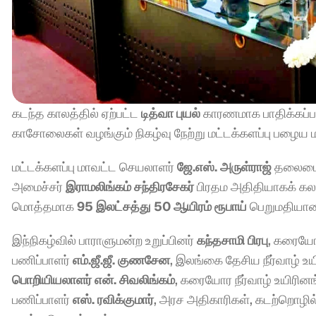
கடந்த காலத்தில் ஏற்பட்ட 
டித்வா புயல்
 காரணமாக பாதிக்கப்ப
காசோலைகள் வழங்கும் நிகழ்வு நேற்று மட்டக்களப்பு பழைய
மட்டக்களப்பு மாவட்ட செயலாளர் 
ஜே.எஸ். அருள்ராஜ்
 தலைமைய
அமைச்சர் 
இராமலிங்கம் சந்திரசேகர்
 பிரதம அதிதியாகக் கல
மொத்தமாக 
95 இலட்சத்து 50 ஆயிரம் ரூபாய்
 பெறுமதியா
இந்நிகழ்வில் பாராளுமன்ற உறுப்பினர் 
கந்தசாமி பிரபு
, கரையோர
பணிப்பாளர் 
எம்.ஜீ.ஜீ. குணசேன
பொறியியலாளர் என். சிவலிங்கம்
, கரையோர நீர்வாழ் உயிரினங
பணிப்பாளர் 
எஸ். ரவிக்குமார்
, அரச அதிகாரிகள், கடற்றொழில்