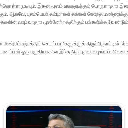
ற்கொள்ள முடியும். இதன் மூலம் உங்களுக்கும் பொருளாதார இலா
ும். ஆகவே, புலம்பெயர் தமிழர்கள் தங்கள் சொந்த மண்ணுக்கு த
க்களின் வாழ்வாதார முன்னேற்றத்திற்கும் பங்களிக்க வேண்டும்
டும் உற்பத்திச் செயற்பாடுகளுக்குத் திருப்பி, நாட்டின் நீர்வ
்பணிப்பின் ஒரு பகுதியாகவே இந்த நிதியுதவி வழங்கப்படுவதாக