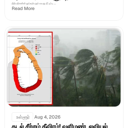
நீதிபதிகளின் ஓய்வுபெறும் வயது நீட்டிப்பு ....
Read More
 உள்ளூர்
Aug 4, 2026
கடல் சீற்றம் தீவிரம்! வளிமண்டலவியல் 