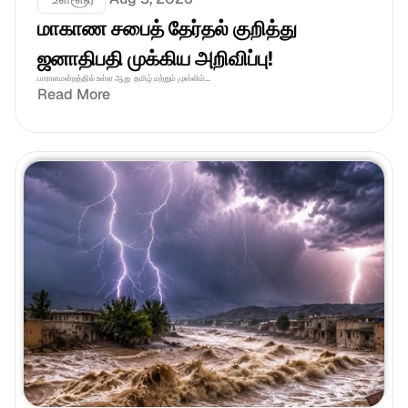
மாகாண சபைத் தேர்தல் குறித்து 
ஜனாதிபதி முக்கிய அறிவிப்பு!
பாராளமன்றத்தில் உள்ள ஆறு  தமிழ் மற்றும் முஸ்லிம்...
Read More