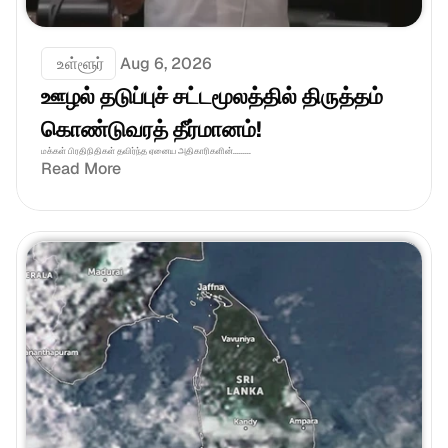
 உள்ளூர்
Aug 6, 2026
ஊழல் தடுப்புச் சட்டமூலத்தில் திருத்தம் 
கொண்டுவரத் தீர்மானம்! 
மக்கள் பிரதிநிதிகள் தவிர்ந்த ஏனைய அதிகாரிகளின்.........
Read More