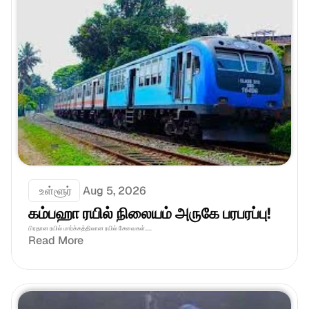
 உள்ளூர்
Aug 5, 2026
கம்பஹா ரயில் நிலையம் அருகே பரபரப்பு!
பிரதான ரயில் மார்க்கத்திலான ரயில் சேவைகள்.....
Read More