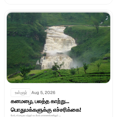
 உள்ளூர்
Aug 5, 2026
கனமழை, பலத்த காற்று... 
பொதுமக்களுக்கு எச்சரிக்கை!
மேல், சப்ரகமுவ மற்றும் வடமேல் மாகாணங்களிலும் ....