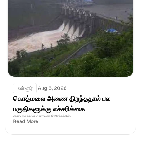
 உள்ளூர்
Aug 5, 2026
கொத்மலை அணை திறந்ததால் பல 
பகுதிகளுக்கு எச்சரிக்கை
கொத்மலை காமினி திசாநாயக்க நீர்த்தேக்கத்தின்...
Read More