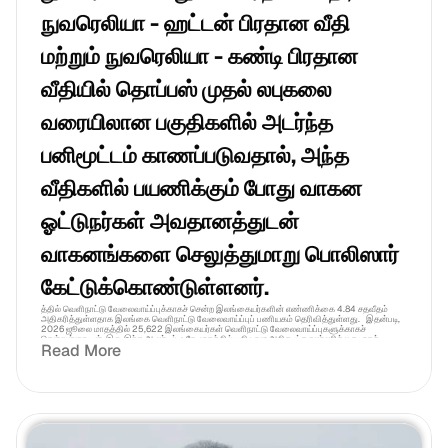
நுவரெலியா - ஹட்டன் பிரதான வீதி 
மற்றும் நுவரெலியா - கண்டி பிரதான 
வீதியில் தொப்பஸ் முதல் லபுகலை 
வரையிலான பகுதிகளில் அடர்ந்த 
பனிமூட்டம் காணப்படுவதால், அந்த 
வீதிகளில் பயணிக்கும் போது வாகன 
ஓட்டுநர்கள் அவதானத்துடன் 
வாகனங்களை செலுத்துமாறு பொலிஸார் 
கேட்டுக்கொண்டுள்ளனர்.
த்தில் வெளிநாட்டு வேலைவாய்ப்புக்காகச் சென்ற இலங்கையர்களின் எண்ணிக்கை 4.84 சதவீதம் 
அதிகரித்துள்ளதாக இலங்கை வெளிநாட்டு வேலைவாய்ப்புப் பணியகம் தெரிவித்துள்ளது.   இதன்படி, 
2026 ஜூலை மாதத்தில் 25,622 இலங்கையர்கள் வெளிநாட்டு வேலைவாய்ப்புகளுக்காகச் 
சென்றுள்ளதுடன், இது இந்த ஆண்டில் ஒரே மாதத்தில் பதிவான அதிகபட்ச எண்ணிக்கையாகக் 
Read More
கருதப்படுகிறது. ஜூன் மாதத்தில் 24,440 பேர் வெளிநாட்டு வேலைவாய்ப்புகளுக்காகச் 
சென்றிருந்தனர்.   இஸ்ரேல், தென் கொரியா மற்றும் ஜப்பான் ஆகிய நாடுகளுடன் அரசாங்கம் எட்டியுள்ள 
புரிந்துணர்வு ஒப்பந்தங்கள் காரணமாக அந்நாடுகளில் வேலைவாய்ப்புகளைப் பெறுவதில் 
இலங்கையர்களிடையே ஆர்வம் அதிகரித்துள்ளதாகவும் பணியகம் குறிப்பிட்டுள்ளது.   இதற்கமைய, 
ஜூலை மாதத்தில் இஸ்ரேலுக்கு 2,521 பேரும், தென் கொரியாவுக்கு 1,618 பேரும், ஜப்பானுக்கு 79 
பேரும் சென்றுள்ளனர்.   அத்துடன், ஜப்பானில் உற்பத்தி, கட்டுமானம், செவிலியர் பராமரிப்பு மற்றும் 
விவசாயத் துறைகளில் வேலைவாய்ப்புகளைப் பெற்ற 14 இளைஞர், யுவதிகளுக்கு நேற்று (03) 
இலங்கை வெளிநாட்டு வேலைவாய்ப்புப் பணியகத்தில் வைத்து விமான பயணச்சீட்டுகள் வழங்கி 
வைக்கப்பட்டன.   இதேவேளை, இந்த ஆண்டின் ஜனவரி முதல் ஜூன் வரையிலான ஆறு மாத காலத்தில் 
புலம்பெயர் தொழிலாளர்களால் 4.6 பில்லியன் அமெரிக்க டொலர் வெளிநாட்டு வருவாய் நாட்டிற்கு 