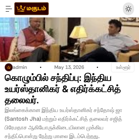
admin
May 13, 2026
 உள்ளூர்
கொழும்பில் சந்திப்பு: இந்திய 
உயர்ஸ்தானிகர் & எதிர்க்கட்சித் 
தலைவர்.
இலங்கைக்கான இந்திய உயர்ஸ்தானிகர் சந்தோஷ் ஜா 
(Santosh Jha) மற்றும் எதிர்க்கட்சித் தலைவர் சஜித் 
பிரேமதாச ஆகியோருக்கிடையிலான முக்கிய 
சந்திப்பொன்று நேற்று மாலை இடம்பெற்றது.