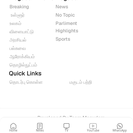
Breaking
News
 உள்ளூர்
No Topic
உலகம்
Parliment 
Highlights
விளையாட்டு
Sports
அரசியல்
பல்சுவை
ஆரோக்கியம்
தொழில்நுட்பம்
Quick Links
தொடர்பு கொள்ள
மகுடம் பற்றி
Developed By 
Team Magudam
© 2026 All rights reserved.
Home
News
TV
YouTube
WhatsApp