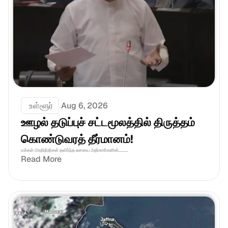
 உள்ளூர்
Aug 6, 2026
ஊழல் தடுப்புச் சட்டமூலத்தில் திருத்தம் 
கொண்டுவரத் தீர்மானம்! 
மக்கள் பிரதிநிதிகள் தவிர்ந்த ஏனைய அதிகாரிகளின்.........
Read More