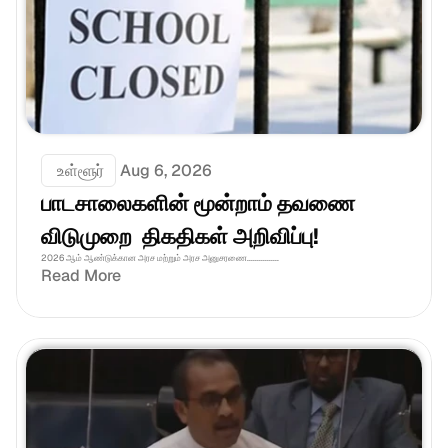
 உள்ளூர்
Aug 6, 2026
பாடசாலைகளின் மூன்றாம் தவணை 
விடுமுறை  திகதிகள் அறிவிப்பு!
2026 ஆம் ஆண்டுக்கான அரச மற்றும் அரச அனுசரணை................
Read More