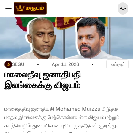
SEGU
Apr 11, 2026
 உள்ளூர்
மாலைதீவு ஜனாதிபதி 
இலங்கைக்கு விஜயம் 
மாலைத்தீவு ஜனாதிபதி Mohamed Muizzu அடுத்த 
மாதம் இலங்கைக்கு மேற்கொள்ளவுள்ள விஜயம் மற்றும் 
கடற்றொழில் துறையிலான புதிய முதலீடுகள் குறித்து, 