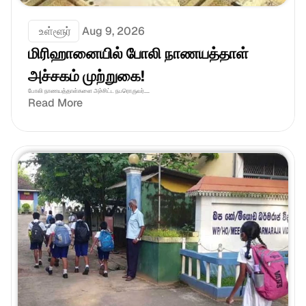
 உள்ளூர்
Aug 9, 2026
மிரிஹானையில் போலி நாணயத்தாள் 
அச்சகம் முற்றுகை!
போலி நாணயத்தாள்களை அச்சிட்ட நபரொருவர்....
Read More