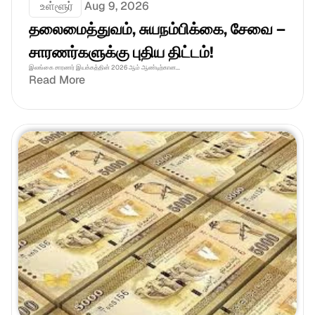
 உள்ளூர்
Aug 9, 2026
தலைமைத்துவம், சுயநம்பிக்கை, சேவை – 
சாரணர்களுக்கு புதிய திட்டம்!
இலங்கை சாரணர் இயக்கத்தின் 2026 ஆம் ஆண்டிற்கான...
Read More