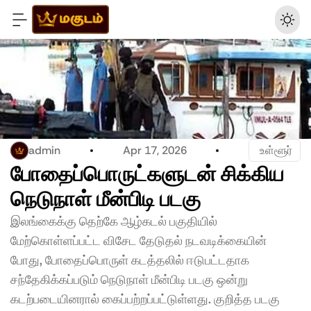
admin
Apr 17, 2026
 உள்ளூர்
போதைப்பொருட்களுடன் சிக்கிய 
நெடுநாள் மீன்பிடி படகு
இலங்கைக்கு தெற்கே ஆழ்கடல் பகுதியில் 
மேற்கொள்ளப்பட்ட விசேட தேடுதல் நடவடிக்கையின் 
போது, போதைப்பொருள் கடத்தலில் ஈடுபட்டதாக 
சந்தேகிக்கப்படும் நெடுநாள் மீன்பிடி படகு ஒன்று 
கடற்படையினரால் கைப்பற்றப்பட்டுள்ளது. குறித்த படகு 