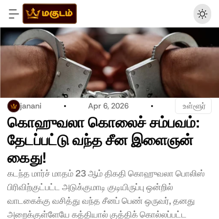
janani
Apr 6, 2026
 உள்ளூர்
கொஹுவலா கொலைச் சம்பவம்: 
தேடப்பட்டு வந்த சீன இளைஞன் 
கைது! 
கடந்த மார்ச் மாதம் 23 ஆம் திகதி கொஹுவலா பொலிஸ் 
பிரிவிற்குட்பட்ட அடுக்குமாடி குடியிருப்பு ஒன்றில் 
வாடகைக்கு வசித்து வந்த சீனப் பெண் ஒருவர், தனது 
அறைக்குள்ளேயே கத்தியால் குத்திக் கொல்லப்பட்ட 