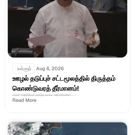
 உள்ளூர்
Aug 6, 2026
ஊழல் தடுப்புச் சட்டமூலத்தில் திருத்தம் 
கொண்டுவரத் தீர்மானம்! 
மக்கள் பிரதிநிதிகள் தவிர்ந்த ஏனைய அதிகாரிகளின்.........
Read More