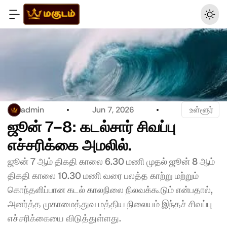
admin
Jun 7, 2026
 உள்ளூர்
ஜூன் 7–8: கடல்சார் சிவப்பு 
எச்சரிக்கை அமலில்.
ஜூன் 7 ஆம் திகதி காலை 6.30 மணி முதல் ஜூன் 8 ஆம் 
திகதி காலை 10.30 மணி வரை பலத்த காற்று மற்றும் 
கொந்தளிப்பான கடல் காலநிலை நிலவக்கூடும் என்பதால், 
அனர்த்த முகாமைத்துவ மத்திய நிலையம் இந்தச் சிவப்பு 
எச்சரிக்கையை விடுத்துள்ளது.