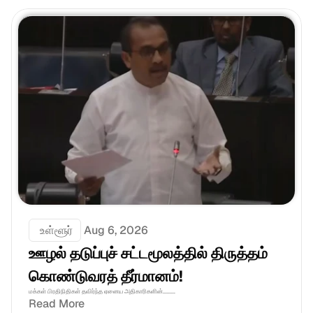
 உள்ளூர்
Aug 6, 2026
ஊழல் தடுப்புச் சட்டமூலத்தில் திருத்தம் 
கொண்டுவரத் தீர்மானம்! 
மக்கள் பிரதிநிதிகள் தவிர்ந்த ஏனைய அதிகாரிகளின்.........
Read More