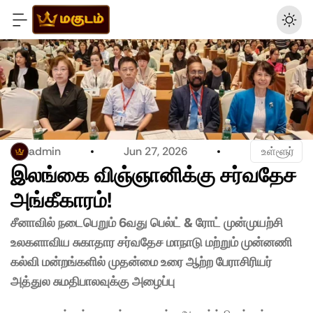
admin
Jun 27, 2026
 உள்ளூர்
இலங்கை விஞ்ஞானிக்கு சர்வதேச 
அங்கீகாரம்!
சீனாவில் நடைபெறும் 6வது பெல்ட் & ரோட் முன்முயற்சி 
உலகளாவிய சுகாதார சர்வதேச மாநாடு மற்றும் முன்னணி 
கல்வி மன்றங்களில் முதன்மை உரை ஆற்ற பேராசிரியர் 
அத்துல சுமதிபாலவுக்கு அழைப்பு