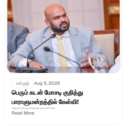
 உள்ளூர்
Aug 5, 2026
பெரும் கடன் மோசடி குறித்து 
பாராளுமன்றத்தில் கேள்வி!
எமது நாட்டில் ஒரு சாதாரண குடிமகன் அரச...
Read More