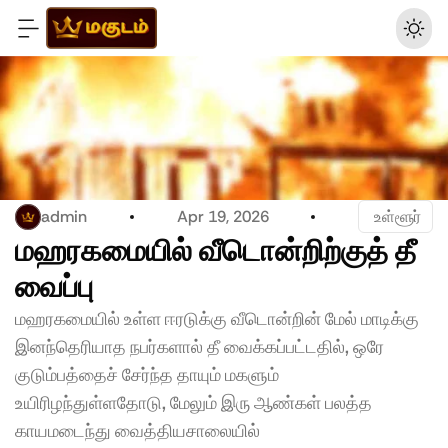
admin
Apr 19, 2026
 உள்ளூர்
மஹரகமையில் வீடொன்றிற்குத் தீ 
வைப்பு 
மஹரகமையில் உள்ள ஈரடுக்கு வீடொன்றின் மேல் மாடிக்கு 
இனந்தெரியாத நபர்களால் தீ வைக்கப்பட்டதில், ஒரே 
குடும்பத்தைச் சேர்ந்த தாயும் மகளும் 
உயிரிழந்துள்ளதோடு, மேலும் இரு ஆண்கள் பலத்த 
காயமடைந்து வைத்தியசாலையில் 