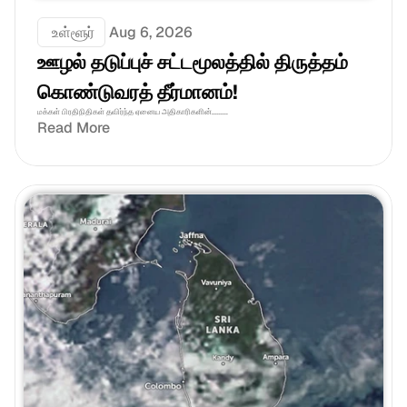
 உள்ளூர்
Aug 6, 2026
ஊழல் தடுப்புச் சட்டமூலத்தில் திருத்தம் 
கொண்டுவரத் தீர்மானம்! 
மக்கள் பிரதிநிதிகள் தவிர்ந்த ஏனைய அதிகாரிகளின்.........
Read More