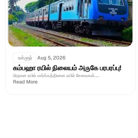
 உள்ளூர்
Aug 5, 2026
கம்பஹா ரயில் நிலையம் அருகே பரபரப்பு!
பிரதான ரயில் மார்க்கத்திலான ரயில் சேவைகள்.....
Read More