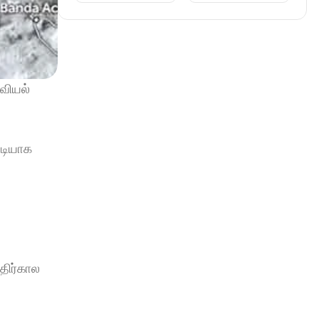
ியல் 
டியாக 
ிர்கால 