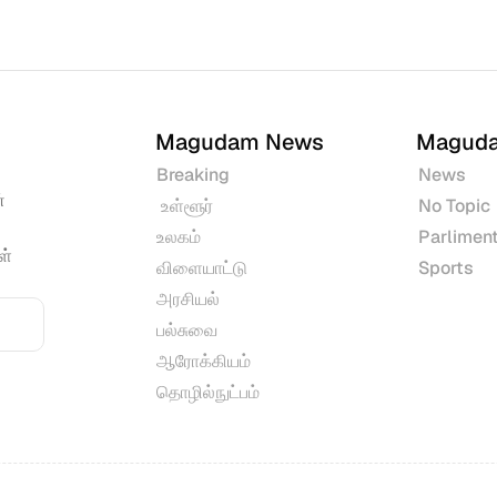
Magudam News
Magud
Breaking
News
 
 உள்ளூர்
No Topic
உலகம்
Parliment
் 
விளையாட்டு
Sports
அரசியல்
பல்சுவை
ஆரோக்கியம்
தொழில்நுட்பம்