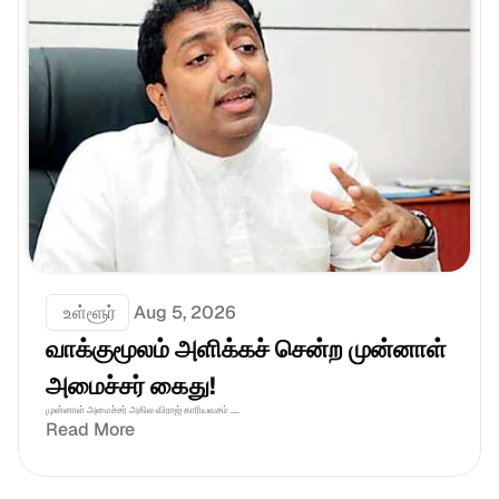
 உள்ளூர்
Aug 5, 2026
வாக்குமூலம் அளிக்கச் சென்ற முன்னாள் 
அமைச்சர் கைது!
முன்னாள் அமைச்சர் அகில விராஜ் காரியவசம் ....
Read More