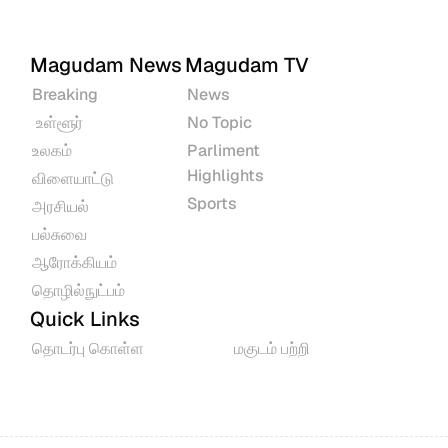
Magudam News
Magudam TV
Breaking
News
 உள்ளூர்
No Topic
உலகம்
Parliment 
Highlights
விளையாட்டு
Sports
அரசியல்
பல்சுவை
ஆரோக்கியம்
தொழில்நுட்பம்
Quick Links
தொடர்பு கொள்ள
மகுடம் பற்றி