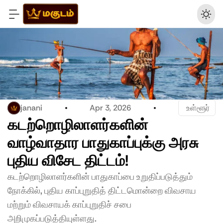
janani
Apr 3, 2026
 உள்ளூர்
கடற்றொழிலாளர்களின் 
வாழ்வாதார பாதுகாப்புக்கு அரசு 
புதிய விசேட திட்டம்! 
கடற்றொழிலாளர்களின் பாதுகாப்பை உறுதிப்படுத்தும் 
நோக்கில், புதிய காப்புறுதித் திட்டமொன்றை விவசாய 
மற்றும் விவசாயக் காப்புறுதிச் சபை 
அறிமுகப்படுத்தியுள்ளது.