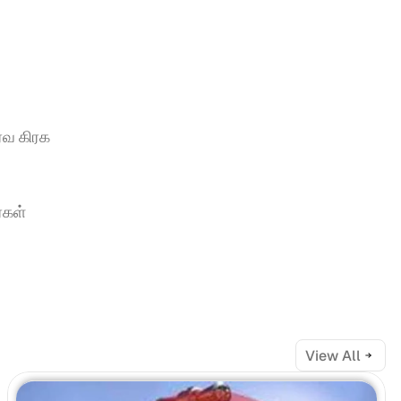
்வ கிரக 
கள் 
View All