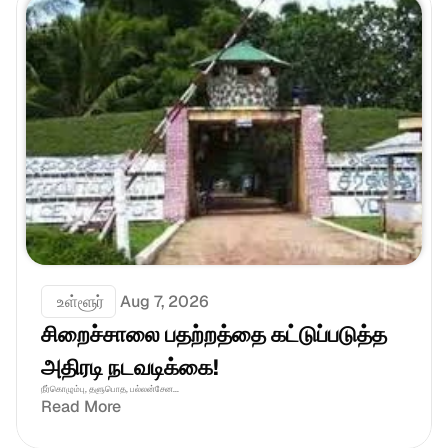
 உள்ளூர்
Aug 7, 2026
சிறைச்சாலை பதற்றத்தை கட்டுப்படுத்த 
அதிரடி நடவடிக்கை!
நீர்கொழும்பு, தளுபொத, பல்லன்சேன...
Read More