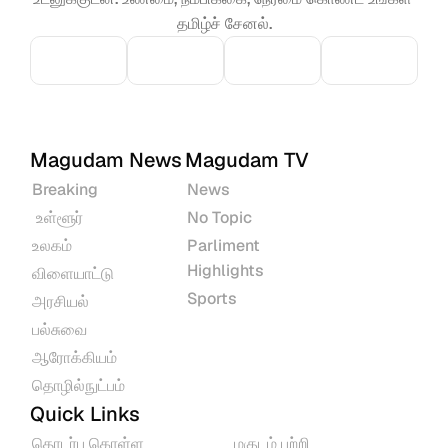
தமிழ்ச் சேனல்.
Magudam News
Magudam TV
Breaking
News
 உள்ளூர்
No Topic
உலகம்
Parliment 
Highlights
விளையாட்டு
Sports
அரசியல்
பல்சுவை
ஆரோக்கியம்
தொழில்நுட்பம்
Quick Links
தொடர்பு கொள்ள
மகுடம் பற்றி