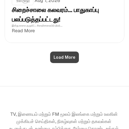
 உள்ளூர்
Aug 7, 2026
சிறைச்சாலை கலவரம்... பாதுகாப்பு 
பலப்படுத்தப்பட்டது!
இன்று காலை குருவிட்ட சிறைச்சாலையில் திடீர்....
Read More
Load More
TV, இணையம் மற்றும் FM மூலம் இலங்கை மற்றும் உலகின் 
முக்கியச் செய்திகள், நிகழ்வுகள் மற்றும் தகவல்கள் 
உடனுக்குடன். உண்மை, நம்பிக்கை, நேர்மை கொண்ட உங்கள் 