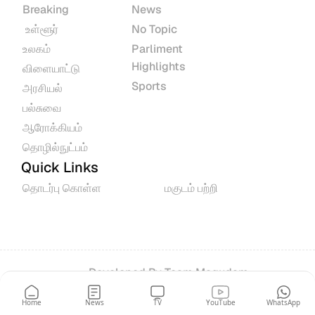
Breaking
News
 உள்ளூர்
No Topic
உலகம்
Parliment 
Highlights
விளையாட்டு
Sports
அரசியல்
பல்சுவை
ஆரோக்கியம்
தொழில்நுட்பம்
Quick Links
தொடர்பு கொள்ள
மகுடம் பற்றி
Developed By 
Team Magudam
© 2026 All rights reserved.
Home
News
TV
YouTube
WhatsApp