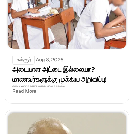
 உள்ளூர்
Aug 8, 2026
அடையாள அட்டை இல்லையா? 
மாணவர்களுக்கு முக்கிய அறிவிப்பு!
கல்விப் பொதுத் தராதர உயர்தரப் பரீட்சை ஓகஸ்ட்...
Read More