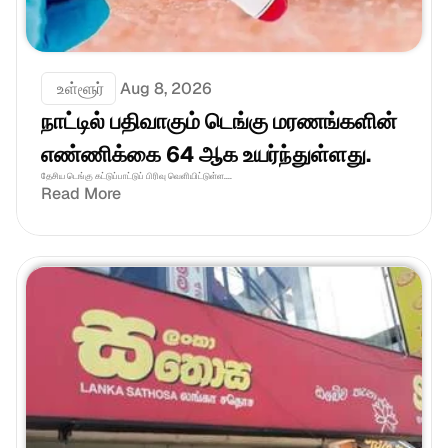
 உள்ளூர்
Aug 8, 2026
நாட்டில் பதிவாகும் டெங்கு மரணங்களின் 
எண்ணிக்கை 64 ஆக உயர்ந்துள்ளது.
தேசிய டெங்கு கட்டுப்பாட்டுப் பிரிவு வெளியிட்டுள்ள....
Read More