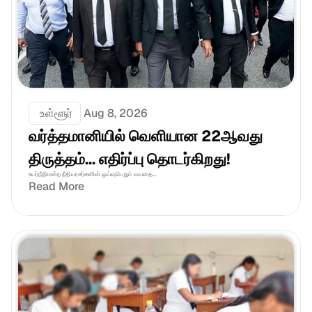
 உள்ளூர்
Aug 8, 2026
வர்த்தமானியில் வெளியான 22ஆவது 
திருத்தம்... எதிர்ப்பு தொடர்கிறது!
உயர்நீதிமன்ற நீதியரசர்களின் ஓய்வுபெறும் வயதை...
Read More