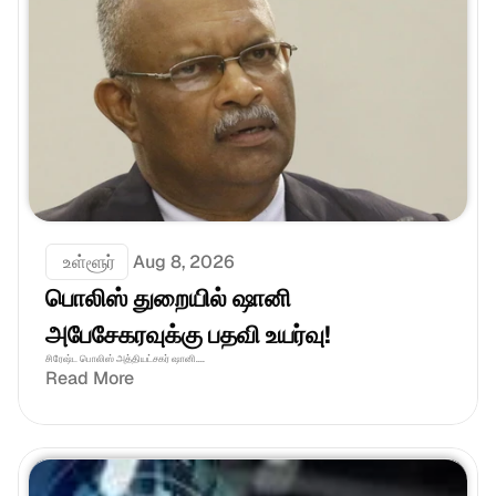
 உள்ளூர்
Aug 8, 2026
பொலிஸ் துறையில் ஷானி 
அபேசேகரவுக்கு பதவி உயர்வு!
சிரேஷ்ட பொலிஸ் அத்தியட்சகர் ஷானி....
Read More