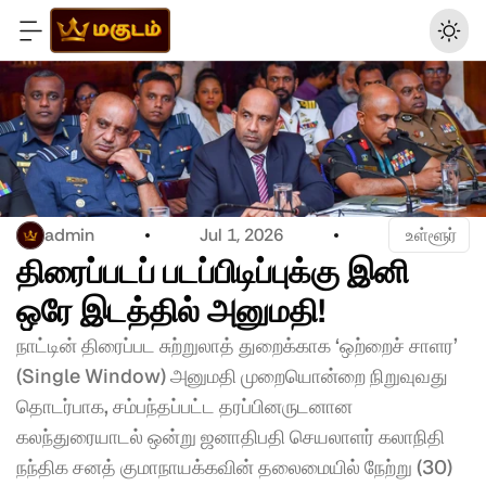
admin
Jul 1, 2026
 உள்ளூர்
திரைப்படப் படப்பிடிப்புக்கு இனி 
ஒரே இடத்தில் அனுமதி!
நாட்டின் திரைப்பட சுற்றுலாத் துறைக்காக ‘ஒற்றைச் சாளர’ 
(Single Window) அனுமதி முறையொன்றை நிறுவுவது 
தொடர்பாக, சம்பந்தப்பட்ட தரப்பினருடனான 
கலந்துரையாடல் ஒன்று ஜனாதிபதி செயலாளர் கலாநிதி 
நந்திக சனத் குமாநாயக்கவின் தலைமையில் நேற்று (30) 