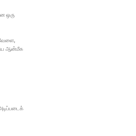
ன ஒரு 
வேளை, 
யே ஆன்மீக 
டிப்படைக் 