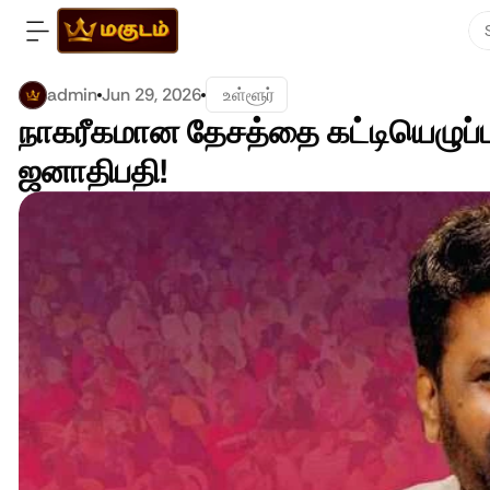
admin
Jun 29, 2026
 உள்ளூர்
நாகரீகமான தேசத்தை கட்டியெழுப
ஜனாதிபதி!