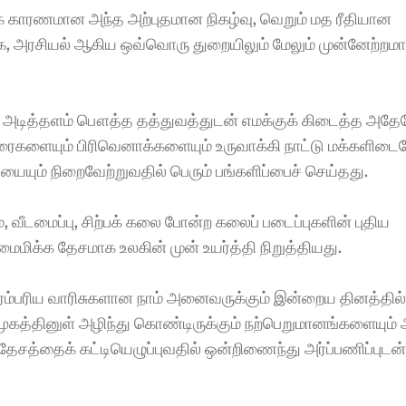
க் காரணமான அந்த அற்புதமான நிகழ்வு, வெறும் மத ரீதியான 
சமூக, அரசியல் ஆகிய ஒவ்வொரு துறையிலும் மேலும் முன்னேற்றமா
 அடித்தளம் பௌத்த தத்துவத்துடன் எமக்குக் கிடைத்த அதே
காரைகளையும் பிரிவெனாக்களையும் உருவாக்கி நாட்டு மக்களிடை
யையும் நிறைவேற்றுவதில் பெரும் பங்களிப்பைச் செய்தது. 
், வீடமைப்பு, சிற்பக் கலை போன்ற கலைப் படைப்புகளின் புதிய 
ைமிக்க தேசமாக உலகின் முன் உயர்த்தி நிறுத்தியது. 
்பரிய வாரிசுகளான நாம் அனைவருக்கும் இன்றைய தினத்தில் 
மூகத்தினுள் அழிந்து கொண்டிருக்கும் நற்பெறுமானங்களையும் அ
 தேசத்தைக் கட்டியெழுப்புவதில் ஒன்றிணைந்து அர்ப்பணிப்புடன் 