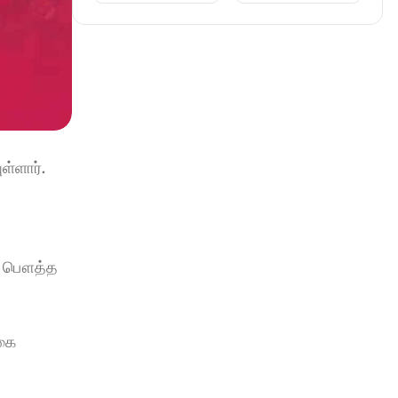
்ளார். 
ய பௌத்த 
கை 