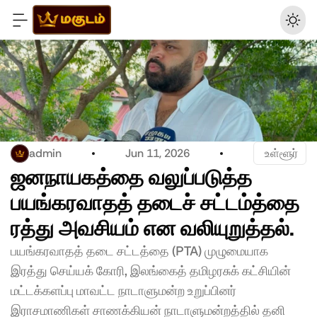
admin
Jun 11, 2026
 உள்ளூர்
ஜனநாயகத்தை வலுப்படுத்த 
பயங்கரவாதத் தடைச் சட்டம்த்தை  
ரத்து அவசியம் என வலியுறுத்தல்.
பயங்கரவாதத் தடை சட்டத்தை (PTA) முழுமையாக 
இரத்து செய்யக் கோரி, இலங்கைத் தமிழரசுக் கட்சியின் 
மட்டக்களப்பு மாவட்ட நாடாளுமன்ற உறுப்பினர் 
இராசமாணிகள் சாணக்கியன் நாடாளுமன்றத்தில் தனி 