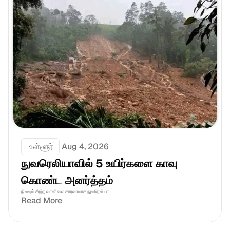
 உள்ளூர்
Aug 4, 2026
நுவரெலியாவில் 5 உயிர்களை காவு 
கொண்ட அனர்த்தம்
நிலவும் சீரற்ற வானிலை காரணமாக நுவரெலியா...
Read More