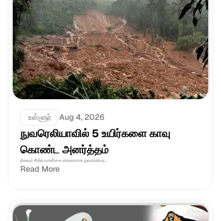
 உள்ளூர்
Aug 4, 2026
நுவரெலியாவில் 5 உயிர்களை காவு 
கொண்ட அனர்த்தம்
நிலவும் சீரற்ற வானிலை காரணமாக நுவரெலியா...
Read More