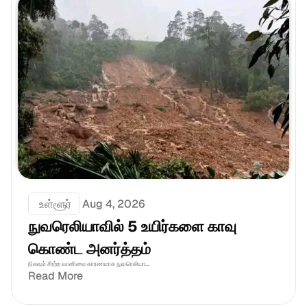
 உள்ளூர்
Aug 4, 2026
நுவரெலியாவில் 5 உயிர்களை காவு 
கொண்ட அனர்த்தம்
நிலவும் சீரற்ற வானிலை காரணமாக நுவரெலியா...
Read More