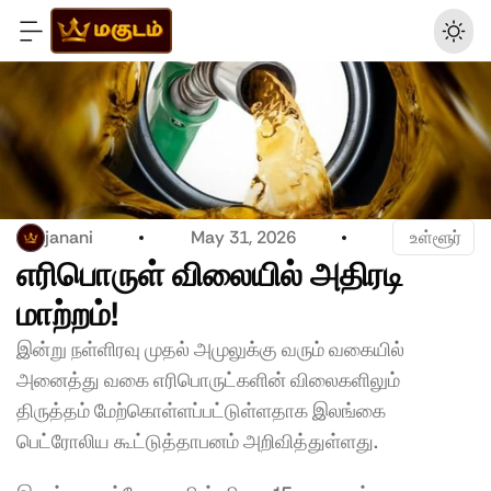
janani
May 31, 2026
 உள்ளூர்
எரிபொருள் விலையில் அதிரடி 
மாற்றம்!
இன்று நள்ளிரவு முதல் அமுலுக்கு வரும் வகையில் 
அனைத்து வகை எரிபொருட்களின் விலைகளிலும் 
திருத்தம் மேற்கொள்ளப்பட்டுள்ளதாக இலங்கை 
பெட்ரோலிய கூட்டுத்தாபனம் அறிவித்துள்ளது.