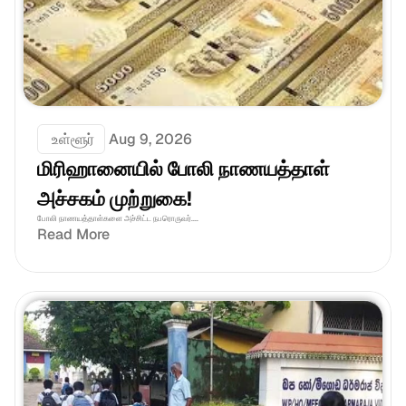
 உள்ளூர்
Aug 9, 2026
மிரிஹானையில் போலி நாணயத்தாள் 
அச்சகம் முற்றுகை!
போலி நாணயத்தாள்களை அச்சிட்ட நபரொருவர்....
Read More