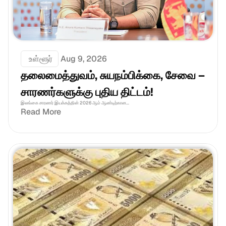
 உள்ளூர்
Aug 9, 2026
தலைமைத்துவம், சுயநம்பிக்கை, சேவை – 
சாரணர்களுக்கு புதிய திட்டம்!
இலங்கை சாரணர் இயக்கத்தின் 2026 ஆம் ஆண்டிற்கான...
Read More