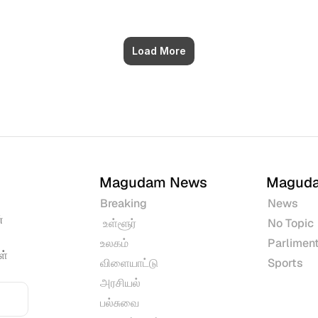
Load More
Magudam News
Magud
Breaking
News
 
 உள்ளூர்
No Topic
உலகம்
Parliment
் 
விளையாட்டு
Sports
அரசியல்
பல்சுவை