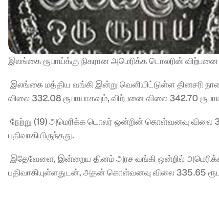
இலங்கை ரூபாய்க்கு நிகரான அமெரிக்க டொலரின் விற்பனை 
 இலங்கை மத்திய வங்கி இன்று வெளியிட்டுள்ள தினசரி நாண
விலை 332.08 ரூபாயாகவும், விற்பனை விலை 342.70 ரூபாய
 நேற்று (19) அமெரிக்க டொலர் ஒன்றின் கொள்வனவு விலை 3
பதிவாகியிருந்தது.
 இதேவேளை, இன்றைய தினம் அரச வங்கி ஒன்றில் அமெரிக்க
பதிவாகியுள்ளதுடன், அதன் கொள்வனவு விலை 335.65 ரூபாயா