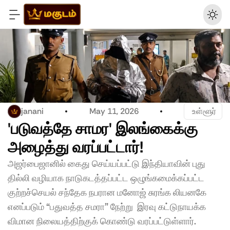
janani
May 11, 2026
 உள்ளூர்
'படுவத்தே சாமர' இலங்கைக்கு 
அழைத்து வரப்பட்டார்! 
அஜர்பைஜானில் கைது செய்யப்பட்டு இந்தியாவின் புது 
தில்லி வழியாக நாடுகடத்தப்பட்ட ஒழுங்கமைக்கப்பட்ட 
குற்றச்செயல் சந்தேக நபரான மனோஜ் சுரங்க லியனகே 
எனப்படும் “பதுவத்த சமரா” நேற்று  இரவு கட்டுநாயக்க 
விமான நிலையத்திற்குக் கொண்டு வரப்பட்டுள்ளார்.