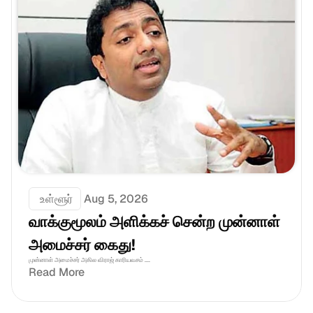
 உள்ளூர்
Aug 5, 2026
வாக்குமூலம் அளிக்கச் சென்ற முன்னாள் 
அமைச்சர் கைது!
முன்னாள் அமைச்சர் அகில விராஜ் காரியவசம் ....
Read More