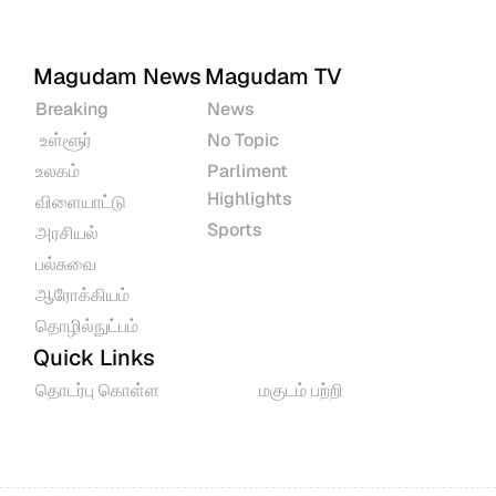
Magudam News
Magudam TV
Breaking
News
 உள்ளூர்
No Topic
உலகம்
Parliment 
Highlights
விளையாட்டு
Sports
அரசியல்
பல்சுவை
ஆரோக்கியம்
தொழில்நுட்பம்
Quick Links
தொடர்பு கொள்ள
மகுடம் பற்றி