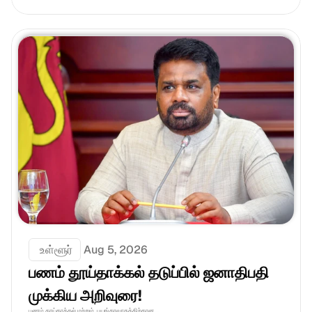
 உள்ளூர்
Aug 5, 2026
பணம் தூய்தாக்கல் தடுப்பில் ஜனாதிபதி 
முக்கிய அறிவுரை!
பணம் தூய்தாக்கல் மற்றும்  பயங்கரவாதத்திற்கான....