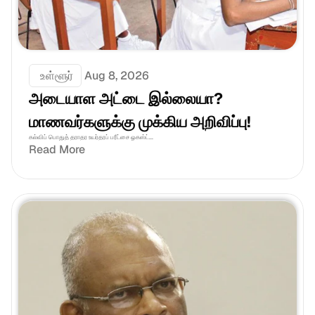
 உள்ளூர்
Aug 8, 2026
அடையாள அட்டை இல்லையா? 
மாணவர்களுக்கு முக்கிய அறிவிப்பு!
கல்விப் பொதுத் தராதர உயர்தரப் பரீட்சை ஓகஸ்ட்...
Read More