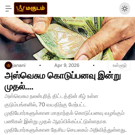
janani
Apr 9, 2026
 உள்ளூர்
அஸ்வெசும கொடுப்பனவு இன்று 
முதல்....
அஸ்வெசும நலன்புரித் திட்டத்தின் கீழ் உள்ள 
குடும்பங்களில், 70 வயதிற்கு மேற்பட்ட 
முதியோர்களுக்கான மாதாந்தக் கொடுப்பனவு வழங்கும் 
பணிகள் இன்று முதல் ஆரம்பிக்கப்பட்டுள்ளதாக 
முதியோர்களுக்கான தேசிய செயலகம் அறிவித்துள்ளது.