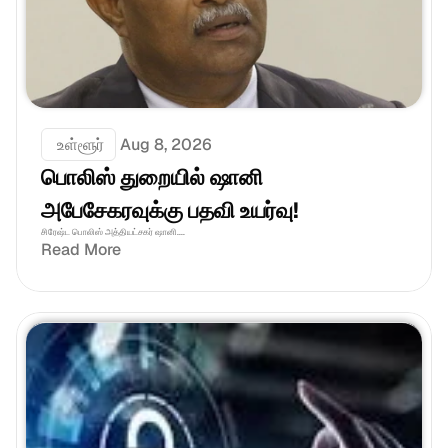
 உள்ளூர்
Aug 8, 2026
பொலிஸ் துறையில் ஷானி 
அபேசேகரவுக்கு பதவி உயர்வு!
சிரேஷ்ட பொலிஸ் அத்தியட்சகர் ஷானி....
Read More