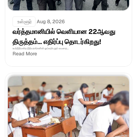
 உள்ளூர்
Aug 8, 2026
வர்த்தமானியில் வெளியான 22ஆவது 
திருத்தம்... எதிர்ப்பு தொடர்கிறது!
உயர்நீதிமன்ற நீதியரசர்களின் ஓய்வுபெறும் வயதை...
Read More