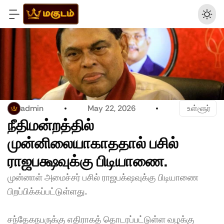
admin
May 22, 2026
 உள்ளூர்
நீதிமன்றத்தில் 
முன்னிலையாகாததால் பசில் 
ராஜபக்ஷவுக்கு பிடியாணை.
முன்னாள் அமைச்சர் பசில் ராஜபக்‌ஷவுக்கு பிடியாணை 
பிறப்பிக்கப்பட்டுள்ளது. 
சந்தேகநபருக்கு எதிராகத் தொடரப்பட்டுள்ள வழக்கு 