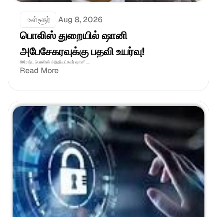
 உள்ளூர்
Aug 8, 2026
பொலிஸ் துறையில் ஷானி 
அபேசேகரவுக்கு பதவி உயர்வு!
சிரேஷ்ட பொலிஸ் அத்தியட்சகர் ஷானி....
Read More