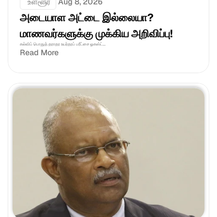
 உள்ளூர்
Aug 8, 2026
அடையாள அட்டை இல்லையா? 
மாணவர்களுக்கு முக்கிய அறிவிப்பு!
கல்விப் பொதுத் தராதர உயர்தரப் பரீட்சை ஓகஸ்ட்...
Read More