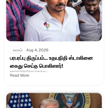
உலகம்
Aug 4, 2026
பரபரப்பு திருப்பம்... உதயநிதி ஸ்டாலினை 
கைது செய்த பொலிஸார்!
தஞ்சையில் நேற்று (03) நடைபெற்ற திமுக ....
Read More