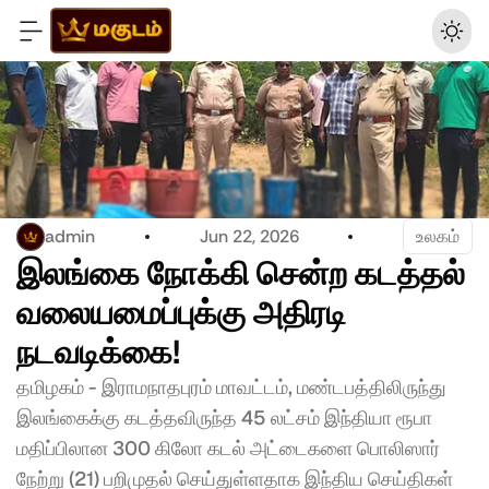
admin
Jun 22, 2026
உலகம்
இலங்கை நோக்கி சென்ற கடத்தல் 
வலையமைப்புக்கு அதிரடி 
நடவடிக்கை!
தமிழகம் - இராமநாதபுரம் மாவட்டம், மண்டபத்திலிருந்து 
இலங்கைக்கு கடத்தவிருந்த 45 லட்சம் இந்தியா ரூபா 
மதிப்பிலான 300 கிலோ கடல் அட்டைகளை பொலிஸார் 
நேற்று (21) பறிமுதல் செய்துள்ளதாக இந்திய செய்திகள் 