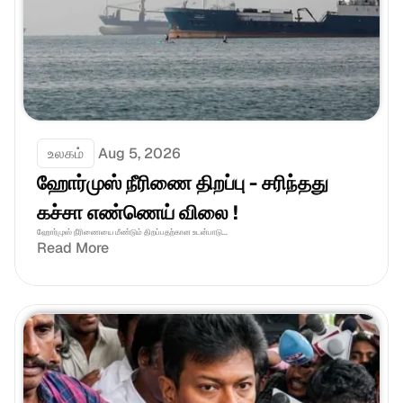
உலகம்
Aug 5, 2026
ஹோர்முஸ் நீரிணை திறப்பு - சரிந்தது 
கச்சா எண்ணெய் விலை !
ஹோர்முஸ் நீரிணையை மீண்டும் திறப்பதற்கான உடன்பாடு...
Read More