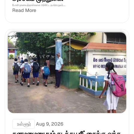
போலி நாணயத்தாள்களை அச்சிட்ட நபரொருவர்....
Read More
 உள்ளூர்
Aug 9, 2026
கனமழையையும் கடந்து பரீட்சைக்கு வந்த 