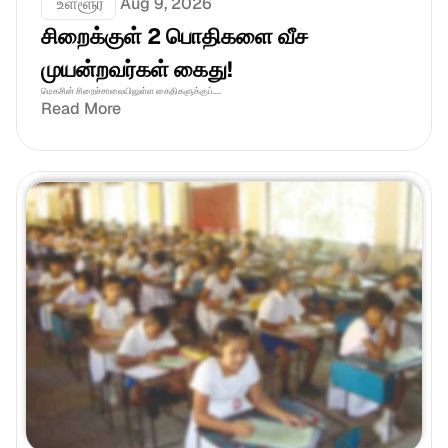
 உள்ளூர்
Aug 9, 2026
சிறைக்குள் 2 பொதிகளை வீச 
முயன்றவர்கள் கைது!
மெகசின் சிறைச்சாலையிலுள்ள கைதிகளுக்குப்....
Read More