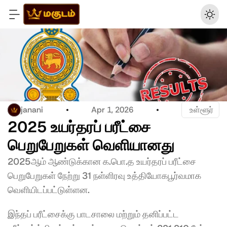
janani
Apr 1, 2026
 உள்ளூர்
2025 உயர்தரப் பரீட்சை 
பெறுபேறுகள் வெளியானது 
2025ஆம் ஆண்டுக்கான க.பொ.த உயர்தரப் பரீட்சை 
பெறுபேறுகள் நேற்று 31 நள்ளிரவு உத்தியோகபூர்வமாக 
வெளியிடப்பட்டுள்ளன.
இந்தப் பரீட்சைக்கு பாடசாலை மற்றும் தனிப்பட்ட 