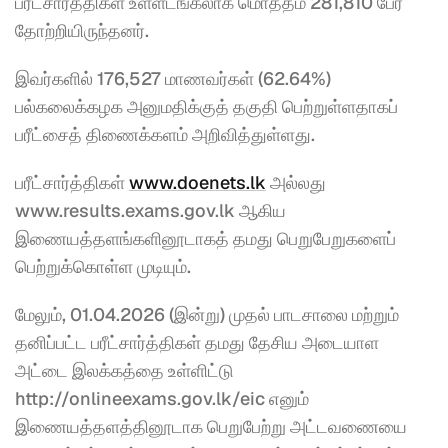
பரீட்சார்த்திகள் உள்ளடங்கலாக மொத்தம் 281,810 பேர் 
தோற்றியிருந்தனர்.
இவர்களில் 176,527 மாணவர்கள் (62.64%) 
பல்கலைக்கழக அனுமதிக்குத் தகுதி பெற்றுள்ளதாகப் 
பரீட்சைத் திணைக்களம் அறிவித்துள்ளது.
பரீட்சார்த்திகள் 
www.doenets.lk
 அல்லது 
www.results.exams.gov.lk ஆகிய 
இணையத்தளங்களினூடாகத் தமது பெறுபேறுகளைப் 
பெற்றுக்கொள்ள முடியும்.
மேலும், 01.04.2026 (இன்று) முதல் பாடசாலை மற்றும் 
தனிப்பட்ட பரீட்சார்த்திகள் தமது தேசிய அடையாள 
அட்டை இலக்கத்தை உள்ளிட்டு 
http://onlineexams.gov.lk/eic எனும் 
இணையத்தளத்தினூடாக பெறுபேற்று அட்டவணையை 