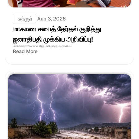
 உள்ளூர்
Aug 3, 2026
மாகாண சபைத் தேர்தல் குறித்து 
ஜனாதிபதி முக்கிய அறிவிப்பு!
பாராளமன்றத்தில் உள்ள ஆறு  தமிழ் மற்றும் முஸ்லிம்...
Read More