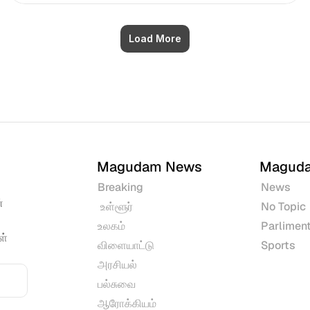
Load More
Magudam News
Magud
Breaking
News
 
 உள்ளூர்
No Topic
உலகம்
Parliment
் 
விளையாட்டு
Sports
அரசியல்
பல்சுவை
ஆரோக்கியம்