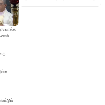
டுமொத்த 
னால் 
த் 
ல்ல 
ண்டும் 