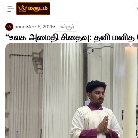
janani
Apr 5, 2026
 உள்ளூர்
“உலக அமைதி சிதைவு: தனி மனித ப