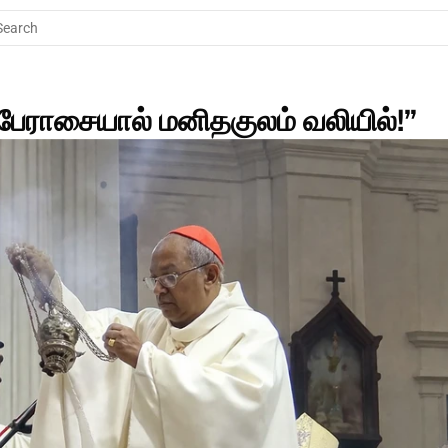
Search
ேராசையால் மனிதகுலம் வலியில்!” 