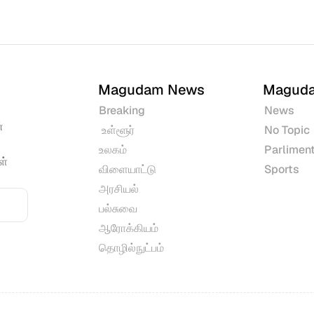
Magudam News
Magud
Breaking
News
 
 உள்ளூர்
No Topic
உலகம்
Parliment
் 
விளையாட்டு
Sports
அரசியல்
பல்சுவை
ஆரோக்கியம்
தொழில்நுட்பம்